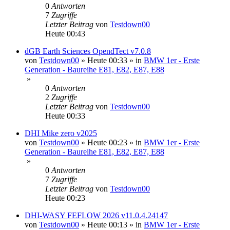
0
Antworten
7
Zugriffe
Letzter Beitrag
von
Testdown00
Heute 00:43
dGB Earth Sciences OpendTect v7.0.8
von
Testdown00
»
Heute 00:33
» in
BMW 1er - Erste
Generation - Baureihe E81, E82, E87, E88
»
0
Antworten
2
Zugriffe
Letzter Beitrag
von
Testdown00
Heute 00:33
DHI Mike zero v2025
von
Testdown00
»
Heute 00:23
» in
BMW 1er - Erste
Generation - Baureihe E81, E82, E87, E88
»
0
Antworten
7
Zugriffe
Letzter Beitrag
von
Testdown00
Heute 00:23
DHI-WASY FEFLOW 2026 v11.0.4.24147
von
Testdown00
»
Heute 00:13
» in
BMW 1er - Erste