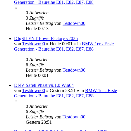
Generation - Baureihe E81, E82, E87, E88
»
0
Antworten
3
Zugriffe
Letzter Beitrag
von
Testdown00
Heute 00:13
DIgSILENT PowerFactory v2025
von
Testdown00
»
Heute 00:01
» in
BMW 1er - Erste
Generation - Baureihe E81, E82, E87, E88
»
0
Antworten
6
Zugriffe
Letzter Beitrag
von
Testdown00
Heute 00:01
DNV Safeti Phast v9.1.0 Win64
von
Testdown00
»
Gestern 23:51
» in
BMW 1er - Erste
Generation - Baureihe E81, E82, E87, E88
»
0
Antworten
6
Zugriffe
Letzter Beitrag
von
Testdown00
Gestern 23:51