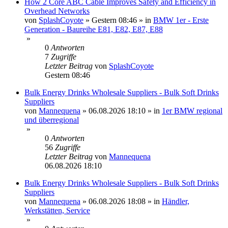
How 2 Core ABC Cable Improves Safety and Efficiency in
Overhead Networks
von
SplashCoyote
»
Gestern 08:46
» in
BMW 1er - Erste
Generation - Baureihe E81, E82, E87, E88
»
0
Antworten
7
Zugriffe
Letzter Beitrag
von
SplashCoyote
Gestern 08:46
Bulk Energy Drinks Wholesale Suppliers - Bulk Soft Drinks
Suppliers
von
Mannequena
»
06.08.2026 18:10
» in
1er BMW regional
und überregional
»
0
Antworten
56
Zugriffe
Letzter Beitrag
von
Mannequena
06.08.2026 18:10
Bulk Energy Drinks Wholesale Suppliers - Bulk Soft Drinks
Suppliers
von
Mannequena
»
06.08.2026 18:08
» in
Händler,
Werkstätten, Service
»