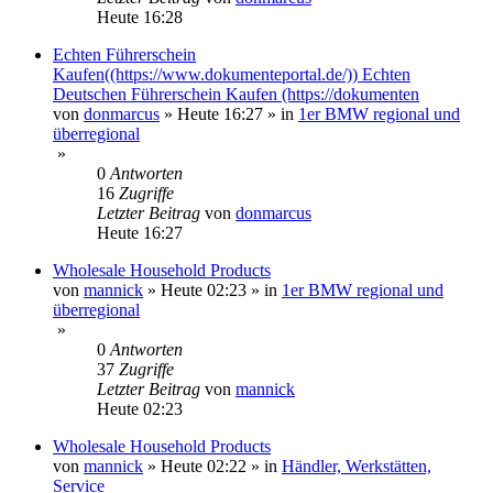
Heute 16:28
Echten Führerschein
Kaufen((https://www.dokumenteportal.de/)) Echten
Deutschen Führerschein Kaufen (https://dokumenten
von
donmarcus
»
Heute 16:27
» in
1er BMW regional und
überregional
»
0
Antworten
16
Zugriffe
Letzter Beitrag
von
donmarcus
Heute 16:27
Wholesale Household Products
von
mannick
»
Heute 02:23
» in
1er BMW regional und
überregional
»
0
Antworten
37
Zugriffe
Letzter Beitrag
von
mannick
Heute 02:23
Wholesale Household Products
von
mannick
»
Heute 02:22
» in
Händler, Werkstätten,
Service