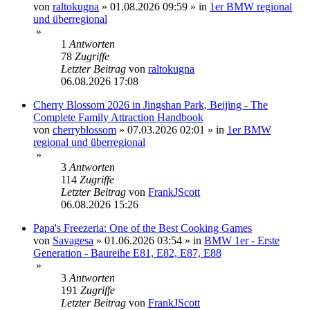
von
raltokugna
»
01.08.2026 09:59
» in
1er BMW regional
und überregional
»
1
Antworten
78
Zugriffe
Letzter Beitrag
von
raltokugna
06.08.2026 17:08
Cherry Blossom 2026 in Jingshan Park, Beijing - The
Complete Family Attraction Handbook
von
cherryblossom
»
07.03.2026 02:01
» in
1er BMW
regional und überregional
»
3
Antworten
114
Zugriffe
Letzter Beitrag
von
FrankJScott
06.08.2026 15:26
Papa's Freezeria: One of the Best Cooking Games
von
Savagesa
»
01.06.2026 03:54
» in
BMW 1er - Erste
Generation - Baureihe E81, E82, E87, E88
»
3
Antworten
191
Zugriffe
Letzter Beitrag
von
FrankJScott