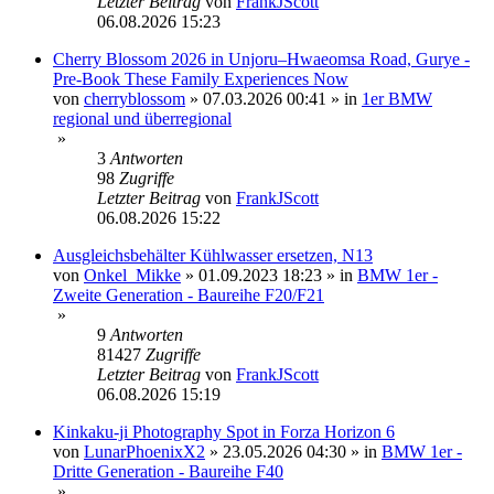
Letzter Beitrag
von
FrankJScott
06.08.2026 15:23
Cherry Blossom 2026 in Unjoru–Hwaeomsa Road, Gurye -
Pre-Book These Family Experiences Now
von
cherryblossom
»
07.03.2026 00:41
» in
1er BMW
regional und überregional
»
3
Antworten
98
Zugriffe
Letzter Beitrag
von
FrankJScott
06.08.2026 15:22
Ausgleichsbehälter Kühlwasser ersetzen, N13
von
Onkel_Mikke
»
01.09.2023 18:23
» in
BMW 1er -
Zweite Generation - Baureihe F20/F21
»
9
Antworten
81427
Zugriffe
Letzter Beitrag
von
FrankJScott
06.08.2026 15:19
Kinkaku-ji Photography Spot in Forza Horizon 6
von
LunarPhoenixX2
»
23.05.2026 04:30
» in
BMW 1er -
Dritte Generation - Baureihe F40
»