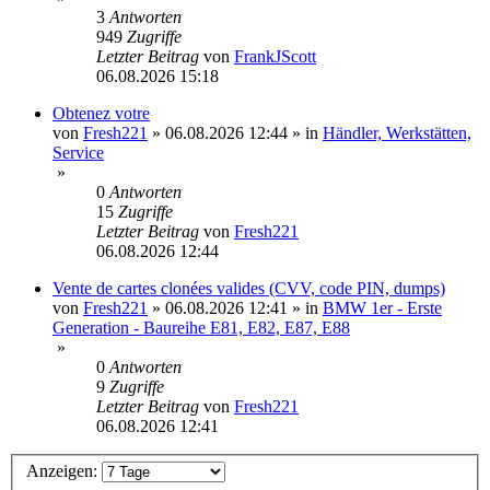
3
Antworten
949
Zugriffe
Letzter Beitrag
von
FrankJScott
06.08.2026 15:18
Obtenez votre
von
Fresh221
»
06.08.2026 12:44
» in
Händler, Werkstätten,
Service
»
0
Antworten
15
Zugriffe
Letzter Beitrag
von
Fresh221
06.08.2026 12:44
Vente de cartes clonées valides (CVV, code PIN, dumps)
von
Fresh221
»
06.08.2026 12:41
» in
BMW 1er - Erste
Generation - Baureihe E81, E82, E87, E88
»
0
Antworten
9
Zugriffe
Letzter Beitrag
von
Fresh221
06.08.2026 12:41
Anzeigen: