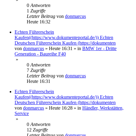
0
Antworten
1
Zugriffe
Letzter Beitrag
von
donmarcus
Heute 16:32
Echten Führerschein
Kaufen((https://www.dokumenteportal.de/)) Echten
Deutschen Führerschein Kaufen (https://dokumenten
von
donmarcus
»
Heute 16:31
» in
BMW 1er - Dritte
Generation - Baureihe F40
»
0
Antworten
7
Zugriffe
Letzter Beitrag
von
donmarcus
Heute 16:31
Echten Führerschein
Kaufen((https://www.dokumenteportal.de/)) Echten
Deutschen Führerschein Kaufen (https://dokumenten
von
donmarcus
»
Heute 16:28
» in
Händler, Werkstätten,
Service
»
0
Antworten
12
Zugriffe
Letzter Beitrag
von
donmarcus