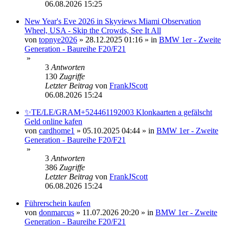
06.08.2026 15:25
New Year's Eve 2026 in Skyviews Miami Observation
Wheel, USA - Skip the Crowds, See It All
von
topnye2026
»
28.12.2025 01:16
» in
BMW 1er - Zweite
Generation - Baureihe F20/F21
»
3
Antworten
130
Zugriffe
Letzter Beitrag
von
FrankJScott
06.08.2026 15:24
✨TE/LE/GRAM+524461192003 Klonkaarten a gefälscht
Geld online kafen
von
cardhome1
»
05.10.2025 04:44
» in
BMW 1er - Zweite
Generation - Baureihe F20/F21
»
3
Antworten
386
Zugriffe
Letzter Beitrag
von
FrankJScott
06.08.2026 15:24
Führerschein kaufen
von
donmarcus
»
11.07.2026 20:20
» in
BMW 1er - Zweite
Generation - Baureihe F20/F21