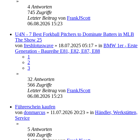
»
4
Antworten
745
Zugriffe
Letzter Beitrag
von
FrankJScott
06.08.2026 15:23
U4N - 7 Best Forkball Pitchers to Dominate Batters in MLB
The Show 25
von
freshlotuswave
»
18.07.2025 05:17
» in
BMW 1er - Erste
Generation - Baureihe E81, E82, E87, E88
1
2
3
»
32
Antworten
566
Zugriffe
Letzter Beitrag
von
FrankJScott
06.08.2026 15:23
Führerschein kaufen
von
donmarcus
»
11.07.2026 20:23
» in
Händler, Werkstätten,
Service
»
5
Antworten
600
Zugriffe