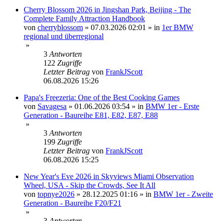
Cherry Blossom 2026 in Jingshan Park, Beijing - The
Complete Family Attraction Handbook
von
cherryblossom
»
07.03.2026 02:01
» in
1er BMW
regional und überregional
»
3
Antworten
122
Zugriffe
Letzter Beitrag
von
FrankJScott
06.08.2026 15:26
Papa's Freezeria: One of the Best Cooking Games
von
Savagesa
»
01.06.2026 03:54
» in
BMW 1er - Erste
Generation - Baureihe E81, E82, E87, E88
»
3
Antworten
199
Zugriffe
Letzter Beitrag
von
FrankJScott
06.08.2026 15:25
New Year's Eve 2026 in Skyviews Miami Observation
Wheel, USA - Skip the Crowds, See It All
von
topnye2026
»
28.12.2025 01:16
» in
BMW 1er - Zweite
Generation - Baureihe F20/F21
»
3
Antworten