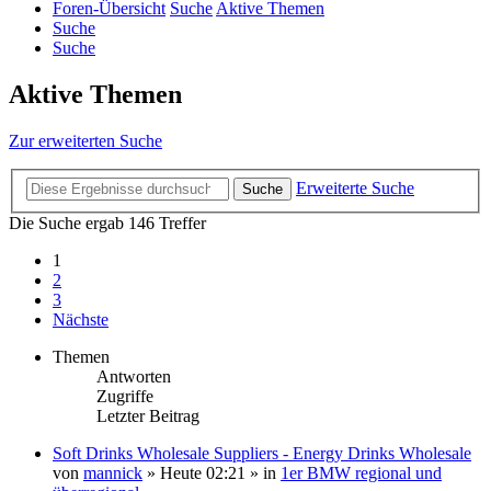
Foren-Übersicht
Suche
Aktive Themen
Suche
Suche
Aktive Themen
Zur erweiterten Suche
Erweiterte Suche
Suche
Die Suche ergab 146 Treffer
1
2
3
Nächste
Themen
Antworten
Zugriffe
Letzter Beitrag
Soft Drinks Wholesale Suppliers - Energy Drinks Wholesale
von
mannick
»
Heute 02:21
» in
1er BMW regional und