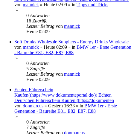
von
mannick
»
Heute 02:09
» in
Tipps und Tricks
»
0
Antworten
16
Zugriffe
Letzter Beitrag
von
mannick
Heute 02:09
Soft Drinks Wholesale Suppliers - Energy Drinks Wholesale
von
mannick
»
Heute 02:09
» in
BMW 1er - Erste Generation
- Baureihe E81, E82, E87, E88
»
0
Antworten
5
Zugriffe
Letzter Beitrag
von
mannick
Heute 02:09
Echten Führerschein
Kaufen((https://www.dokumenteportal.de/)) Echten
Deutschen Führerschein Kaufen (https://dokumenten
von
donmarcus
»
Gestern 16:33
» in
BMW 1er - Erste
Generation - Baureihe E81, E82, E87, E88
»
0
Antworten
7
Zugriffe
Letzter Beitrag
von
donmarcus