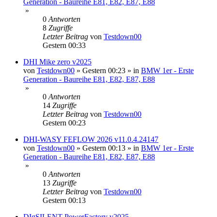
Generation - Baureihe E81, E82, E87, E88
»
0
Antworten
8
Zugriffe
Letzter Beitrag
von
Testdown00
Gestern 00:33
DHI Mike zero v2025
von
Testdown00
»
Gestern 00:23
» in
BMW 1er - Erste
Generation - Baureihe E81, E82, E87, E88
»
0
Antworten
14
Zugriffe
Letzter Beitrag
von
Testdown00
Gestern 00:23
DHI-WASY FEFLOW 2026 v11.0.4.24147
von
Testdown00
»
Gestern 00:13
» in
BMW 1er - Erste
Generation - Baureihe E81, E82, E87, E88
»
0
Antworten
13
Zugriffe
Letzter Beitrag
von
Testdown00
Gestern 00:13
DIgSILENT PowerFactory v2025