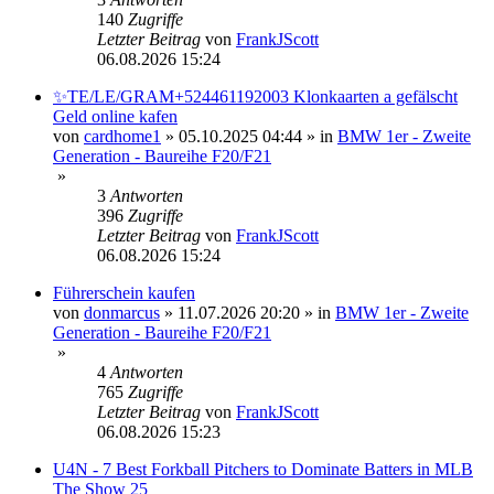
140
Zugriffe
Letzter Beitrag
von
FrankJScott
06.08.2026 15:24
✨TE/LE/GRAM+524461192003 Klonkaarten a gefälscht
Geld online kafen
von
cardhome1
»
05.10.2025 04:44
» in
BMW 1er - Zweite
Generation - Baureihe F20/F21
»
3
Antworten
396
Zugriffe
Letzter Beitrag
von
FrankJScott
06.08.2026 15:24
Führerschein kaufen
von
donmarcus
»
11.07.2026 20:20
» in
BMW 1er - Zweite
Generation - Baureihe F20/F21
»
4
Antworten
765
Zugriffe
Letzter Beitrag
von
FrankJScott
06.08.2026 15:23
U4N - 7 Best Forkball Pitchers to Dominate Batters in MLB
The Show 25