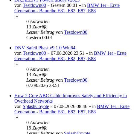
von
Testdown00
»
Gestern 00:01
» in
BMW 1er - Erste
Generation - Baureihe E81, E82, E87, E88
»
0
Antworten
13
Zugriffe
Letzter Beitrag
von
Testdown00
Gestern 00:01
DNV Safeti Phast v9.1.0 Win64
von
Testdown00
»
07.08.2026 23:51
» in
BMW 1er - Erste
Generation - Baureihe E81, E82, E87, E88
»
0
Antworten
13
Zugriffe
Letzter Beitrag
von
Testdown00
07.08.2026 23:51
How 2 Core ABC Cable Improves Safety and Efficiency in
Overhead Networks
von
SplashCoyote
»
07.08.2026 08:46
» in
BMW 1er - Erste
Generation - Baureihe E81, E82, E87, E88
»
0
Antworten
15
Zugriffe
Letzter Beitrag
von
SplashCoyote