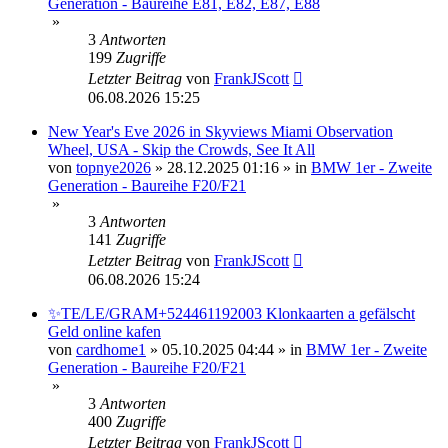
Generation - Baureihe E81, E82, E87, E88
»
3
Antworten
199
Zugriffe
Letzter Beitrag
von
FrankJScott
06.08.2026 15:25
New Year's Eve 2026 in Skyviews Miami Observation
Wheel, USA - Skip the Crowds, See It All
von
topnye2026
»
28.12.2025 01:16
» in
BMW 1er - Zweite
Generation - Baureihe F20/F21
»
3
Antworten
141
Zugriffe
Letzter Beitrag
von
FrankJScott
06.08.2026 15:24
✨TE/LE/GRAM+524461192003 Klonkaarten a gefälscht
Geld online kafen
von
cardhome1
»
05.10.2025 04:44
» in
BMW 1er - Zweite
Generation - Baureihe F20/F21
»
3
Antworten
400
Zugriffe
Letzter Beitrag
von
FrankJScott