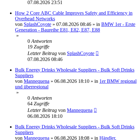
07.08.2026 23:51
How 2 Core ABC Cable Improves Safety and Efficiency in
Overhead Networks
von
SplashCoyote
»
07.08.2026 08:46
» in
BMW 1er - Erste
Generation - Baureihe E81, E82, E87, E88
»
0
Antworten
19
Zugriffe
Letzter Beitrag
von
SplashCoyote
07.08.2026 08:46
Bulk Energy Drinks Wholesale Suppliers - Bulk Soft Drinks
Suppliers
von
Mannequena
»
06.08.2026 18:10
» in
1er BMW regional
und überregional
»
0
Antworten
64
Zugriffe
Letzter Beitrag
von
Mannequena
06.08.2026 18:10
Bulk Energy Drinks Wholesale Suppliers - Bulk Soft Drinks
Suppliers
von
Mannequena
»
06.08.2026 18:08
» in
Händler,