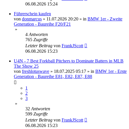
06.08.2026 15:24
Führerschein kaufen
von
donmarcus
»
11.07.2026 20:20
» in
BMW 1er - Zweite
Generation - Baureihe F20/F21
»
4
Antworten
765
Zugriffe
Letzter Beitrag
von
FrankJScott
06.08.2026 15:23
U4N - 7 Best Forkball Pitchers to Dominate Batters in MLB
The Show 25
von
freshlotuswave
»
18.07.2025 05:17
» in
BMW 1er - Erste
Generation - Baureihe E81, E82, E87, E88
1
2
3
»
32
Antworten
599
Zugriffe
Letzter Beitrag
von
FrankJScott
06.08.2026 15:23