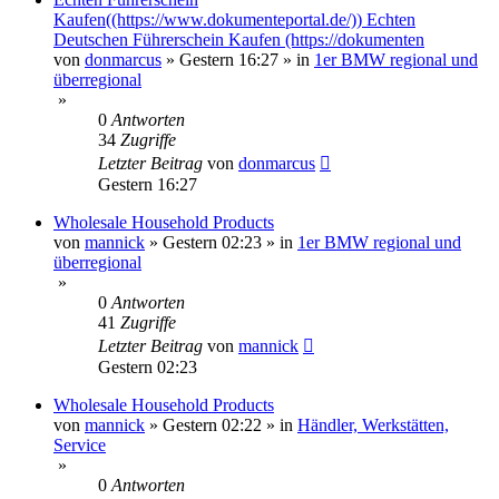
Kaufen((https://www.dokumenteportal.de/)) Echten
Deutschen Führerschein Kaufen (https://dokumenten
von
donmarcus
»
Gestern 16:27
» in
1er BMW regional und
überregional
»
0
Antworten
34
Zugriffe
Letzter Beitrag
von
donmarcus
Gestern 16:27
Wholesale Household Products
von
mannick
»
Gestern 02:23
» in
1er BMW regional und
überregional
»
0
Antworten
41
Zugriffe
Letzter Beitrag
von
mannick
Gestern 02:23
Wholesale Household Products
von
mannick
»
Gestern 02:22
» in
Händler, Werkstätten,
Service
»
0
Antworten