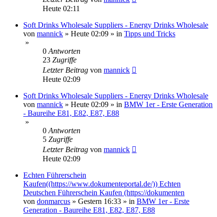
Heute 02:11
Soft Drinks Wholesale Suppliers - Energy Drinks Wholesale
von
mannick
»
Heute 02:09
» in
Tipps und Tricks
»
0
Antworten
23
Zugriffe
Letzter Beitrag
von
mannick
Heute 02:09
Soft Drinks Wholesale Suppliers - Energy Drinks Wholesale
von
mannick
»
Heute 02:09
» in
BMW 1er - Erste Generation
- Baureihe E81, E82, E87, E88
»
0
Antworten
5
Zugriffe
Letzter Beitrag
von
mannick
Heute 02:09
Echten Führerschein
Kaufen((https://www.dokumenteportal.de/)) Echten
Deutschen Führerschein Kaufen (https://dokumenten
von
donmarcus
»
Gestern 16:33
» in
BMW 1er - Erste
Generation - Baureihe E81, E82, E87, E88