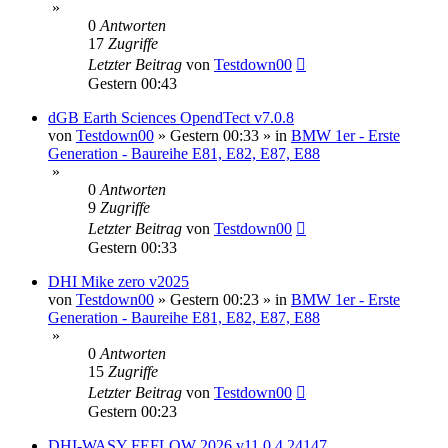
»
0
Antworten
17
Zugriffe
Letzter Beitrag
von
Testdown00
Gestern 00:43
dGB Earth Sciences OpendTect v7.0.8
von
Testdown00
»
Gestern 00:33
» in
BMW 1er - Erste
Generation - Baureihe E81, E82, E87, E88
»
0
Antworten
9
Zugriffe
Letzter Beitrag
von
Testdown00
Gestern 00:33
DHI Mike zero v2025
von
Testdown00
»
Gestern 00:23
» in
BMW 1er - Erste
Generation - Baureihe E81, E82, E87, E88
»
0
Antworten
15
Zugriffe
Letzter Beitrag
von
Testdown00
Gestern 00:23
DHI-WASY FEFLOW 2026 v11.0.4.24147