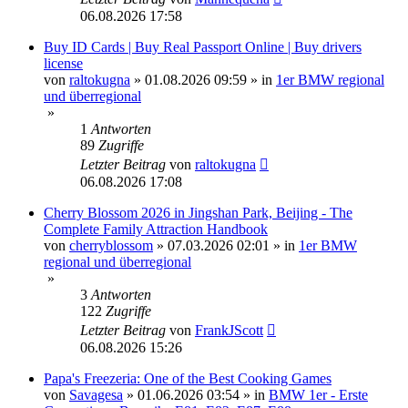
06.08.2026 17:58
Buy ID Cards | Buy Real Passport Online | Buy drivers
license
von
raltokugna
»
01.08.2026 09:59
» in
1er BMW regional
und überregional
»
1
Antworten
89
Zugriffe
Letzter Beitrag
von
raltokugna
06.08.2026 17:08
Cherry Blossom 2026 in Jingshan Park, Beijing - The
Complete Family Attraction Handbook
von
cherryblossom
»
07.03.2026 02:01
» in
1er BMW
regional und überregional
»
3
Antworten
122
Zugriffe
Letzter Beitrag
von
FrankJScott
06.08.2026 15:26
Papa's Freezeria: One of the Best Cooking Games
von
Savagesa
»
01.06.2026 03:54
» in
BMW 1er - Erste