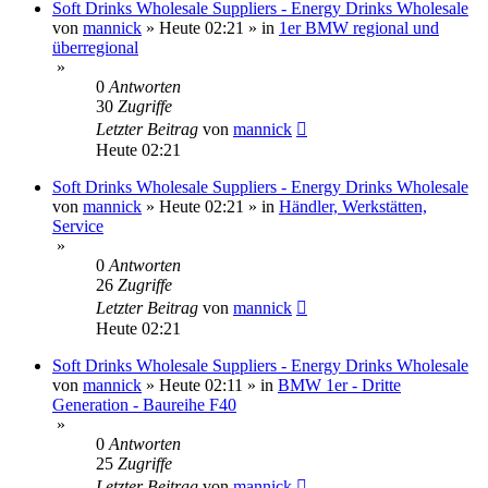
Soft Drinks Wholesale Suppliers - Energy Drinks Wholesale
von
mannick
»
Heute 02:21
» in
1er BMW regional und
überregional
»
0
Antworten
30
Zugriffe
Letzter Beitrag
von
mannick
Heute 02:21
Soft Drinks Wholesale Suppliers - Energy Drinks Wholesale
von
mannick
»
Heute 02:21
» in
Händler, Werkstätten,
Service
»
0
Antworten
26
Zugriffe
Letzter Beitrag
von
mannick
Heute 02:21
Soft Drinks Wholesale Suppliers - Energy Drinks Wholesale
von
mannick
»
Heute 02:11
» in
BMW 1er - Dritte
Generation - Baureihe F40
»
0
Antworten
25
Zugriffe
Letzter Beitrag
von
mannick