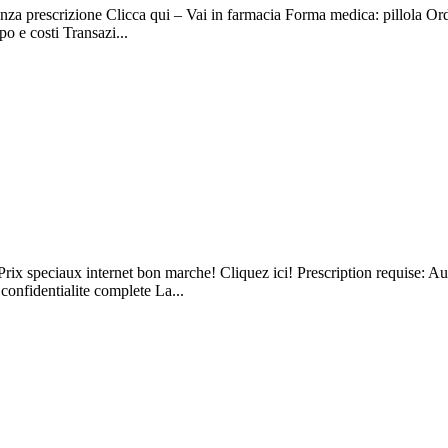
enza prescrizione Clicca qui – Vai in farmacia Forma medica: pillola Ordi
o e costi Transazi...
ix speciaux internet bon marche! Cliquez ici! Prescription requise: Auc
onfidentialite complete La...