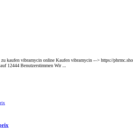
zu kaufen vibramycin online Kaufen vibramycin -–> https://phrmc.shor
n auf 12444 Benutzerstimmen Wir ...
rix
prix