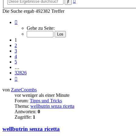
Suche
Suche
Die Suche ergab 492382 Treffer
Seite
1
Gehe zu Seite:
von
32826
1
2
3
4
5
…
32826
Nächste
von
ZaneCoombs
vor weniger als einer Minute
Forum:
Tipps und Tricks
Thema:
wellbutrin senza ricetta
Antworten:
0
Zugriffe:
1
wellbutrin senza ricetta