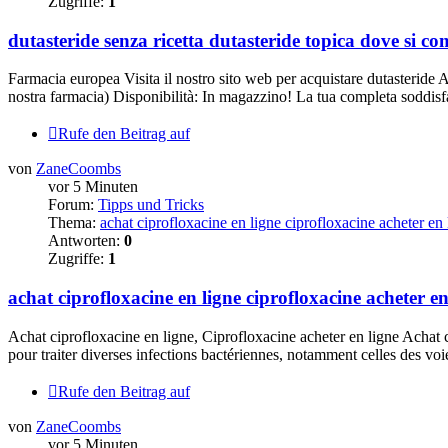
Zugriffe:
1
dutasteride senza ricetta dutasteride topica dove si c
Farmacia europea Visita il nostro sito web per acquistare dutasteride 
nostra farmacia) Disponibilità: In magazzino! La tua completa soddisfaz
Rufe den Beitrag auf
von
ZaneCoombs
vor 5 Minuten
Forum:
Tipps und Tricks
Thema:
achat ciprofloxacine en ligne ciprofloxacine acheter en 
Antworten:
0
Zugriffe:
1
achat ciprofloxacine en ligne ciprofloxacine acheter en
Achat ciprofloxacine en ligne, Ciprofloxacine acheter en ligne Achat c
pour traiter diverses infections bactériennes, notamment celles des voies
Rufe den Beitrag auf
von
ZaneCoombs
vor 5 Minuten