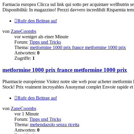
Farmacia europea Clicca sul link qui sotto per acquistare wellbutrin s
Disponibilità: In magazzino! Prezzi davvero incredibili Risparmia temp
Rufe den Beitrag auf
von
ZaneCoombs
vor weniger als einer Minute
Forum:
Tipps und Tricks
Thema:
metformine 1000 prix france metformine 1000 prix
Antworten:
0
Zugriffe:
1
metformine 1000 prix france metformine 1000 prix
Pharmacie européenne Visitez notre site web pour acheter metformin Pr
Stock! Prix vraiment incroyables Anonymat complet Envoie rapide et c
Rufe den Beitrag auf
von
ZaneCoombs
vor 1 Minute
Forum:
Tipps und Tricks
Thema:
mebendazolo senza ricetta
Antworten:
0