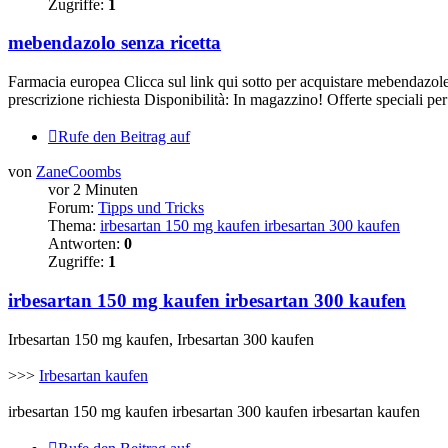
Zugriffe:
1
mebendazolo senza ricetta
Farmacia europea Clicca sul link qui sotto per acquistare mebend
prescrizione richiesta Disponibilità: In magazzino! Offerte speciali per i
Rufe den Beitrag auf
von
ZaneCoombs
vor 2 Minuten
Forum:
Tipps und Tricks
Thema:
irbesartan 150 mg kaufen irbesartan 300 kaufen
Antworten:
0
Zugriffe:
1
irbesartan 150 mg kaufen irbesartan 300 kaufen
Irbesartan 150 mg kaufen, Irbesartan 300 kaufen
>>>
Irbesartan kaufen
irbesartan 150 mg kaufen irbesartan 300 kaufen irbesartan kaufen