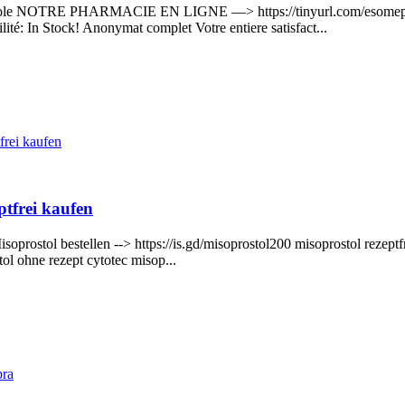
omeprazole NOTRE PHARMACIE EN LIGNE —> https://tinyurl.com/es
ité: In Stock! Anonymat complet Votre entiere satisfact...
frei kaufen
ptfrei kaufen
soprostol bestellen --> https://is.gd/misoprostol200 misoprostol rezept
ol ohne rezept cytotec misop...
pra