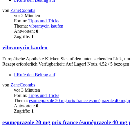
Rufe den Beitrag auf
von
ZaneCoombs
vor 2 Minuten
Forum:
Tipps und Tricks
Thema:
vibramycin kaufen
Antworten:
0
Zugriffe:
1
vibramycin kaufen
Europäische Apotheke Klicken Sie auf den unten stehenden Link, um 
Rezept erforderlich Verfügbarkeit: Auf Lager! Notiz 4,52 / 5 bezoge
Rufe den Beitrag auf
von
ZaneCoombs
vor 3 Minuten
Forum:
Tipps und Tricks
Thema:
esomeprazole 20 mg prix france ésoméprazole 40 mg p
Antworten:
0
Zugriffe:
1
esomeprazole 20 mg prix france ésoméprazole 40 mg 