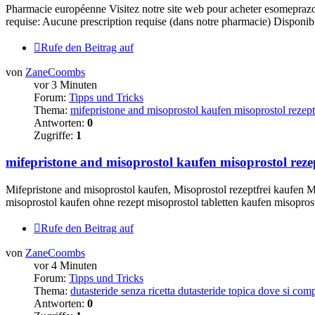
Pharmacie européenne Visitez notre site web pour acheter es
requise: Aucune prescription requise (dans notre pharmacie) Disponibil
Rufe den Beitrag auf
von
ZaneCoombs
vor 3 Minuten
Forum:
Tipps und Tricks
Thema:
mifepristone and misoprostol kaufen misoprostol rezept
Antworten:
0
Zugriffe:
1
mifepristone and misoprostol kaufen misoprostol reze
Mifepristone and misoprostol kaufen, Misoprostol rezeptfrei kaufen Mi
misoprostol kaufen ohne rezept misoprostol tabletten kaufen misoprost
Rufe den Beitrag auf
von
ZaneCoombs
vor 4 Minuten
Forum:
Tipps und Tricks
Thema:
dutasteride senza ricetta dutasteride topica dove si com
Antworten:
0