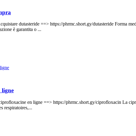
ompra
Acquistare dutasteride ==> https://phrmc.short.gy/dutasteride Forma medic
ione è garantita o ...
ligne
 ligne
iprofloxacine en ligne ==> https://phrmc.short.gy/ciprofloxacin La cipro
 respiratoires,...