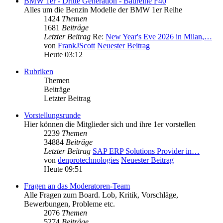
BMW 1er - Dritte Generation - Baureihe F40
Alles um die Benzin Modelle der BMW 1er Reihe
1424
Themen
1681
Beiträge
Letzter Beitrag
Re:
New Year's Eve 2026 in Milan,…
von
FrankJScott
Neuester Beitrag
Heute 03:12
Rubriken
Themen
Beiträge
Letzter Beitrag
Vorstellungsrunde
Hier können die Mitglieder sich und ihre 1er vorstellen
2239
Themen
34884
Beiträge
Letzter Beitrag
SAP ERP Solutions Provider in…
von
denprotechnologies
Neuester Beitrag
Heute 09:51
Fragen an das Moderatoren-Team
Alle Fragen zum Board. Lob, Kritik, Vorschläge,
Bewerbungen, Probleme etc.
2076
Themen
5274
Beiträge