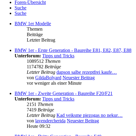
Foren-Übersicht
Suche
Suche
BMW 1er Modelle
Themen
Beiträge
Letzter Beitrag
BMW 1er - Erste Generation - Baureihe E81, E82, E87, E88
Unterforum:
Tipps und Tricks
1089512
Themen
1174782
Beiträge
Letzter Beitrag
dapson salbe rezeptfrei kaufe…
von
GildaBolyard
Neuester Beitrag
vor weniger als einer Minute
BMW 1er - Zweite Generation - Baureihe F20/F21
Unterforum:
Tipps und Tricks
2151
Themen
7419
Beiträge
Letzter Beitrag
Kad veiksme piezogas no nekur…
von
lavendercherida
Neuester Beitrag
Heute 09:32