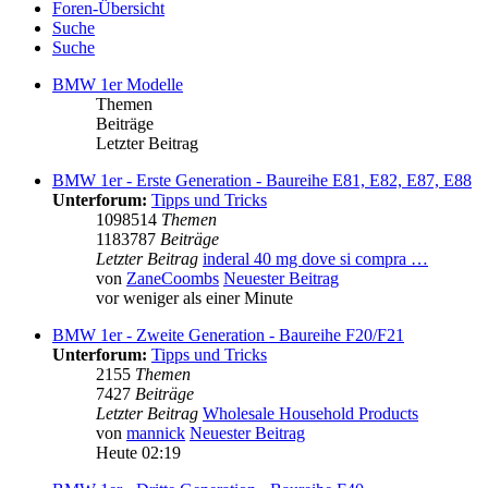
Foren-Übersicht
Suche
Suche
BMW 1er Modelle
Themen
Beiträge
Letzter Beitrag
BMW 1er - Erste Generation - Baureihe E81, E82, E87, E88
Unterforum:
Tipps und Tricks
1098514
Themen
1183787
Beiträge
Letzter Beitrag
inderal 40 mg dove si compra …
von
ZaneCoombs
Neuester Beitrag
vor weniger als einer Minute
BMW 1er - Zweite Generation - Baureihe F20/F21
Unterforum:
Tipps und Tricks
2155
Themen
7427
Beiträge
Letzter Beitrag
Wholesale Household Products
von
mannick
Neuester Beitrag
Heute 02:19