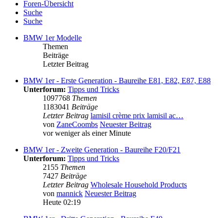
Foren-Übersicht
Suche
Suche
BMW 1er Modelle
Themen
Beiträge
Letzter Beitrag
BMW 1er - Erste Generation - Baureihe E81, E82, E87, E88
Unterforum:
Tipps und Tricks
1097768
Themen
1183041
Beiträge
Letzter Beitrag
lamisil crème prix lamisil ac…
von
ZaneCoombs
Neuester Beitrag
vor weniger als einer Minute
BMW 1er - Zweite Generation - Baureihe F20/F21
Unterforum:
Tipps und Tricks
2155
Themen
7427
Beiträge
Letzter Beitrag
Wholesale Household Products
von
mannick
Neuester Beitrag
Heute 02:19