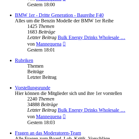
Beitrag
Gestern 18:00
BMW 1er - Dritte Generation - Baureihe F40
Alles um die Benzin Modelle der BMW 1er Reihe
1425
Themen
1683
Beiträge
Letzter Beitrag
Bulk Energy Drinks Wholesale …
Neuester
von
Mannequena
Beitrag
Gestern 18:01
Rubriken
Themen
Beiträge
Letzter Beitrag
Vorstellungsrunde
Hier können die Mitglieder sich und ihre 1er vorstellen
2240
Themen
34888
Beiträge
Letzter Beitrag
Bulk Energy Drinks Wholesale …
Neuester
von
Mannequena
Beitrag
Gestern 18:03
Fragen an das Moderatoren-Team
Alle Fragen zum Board. Lob, Kritik, Vorschläge,