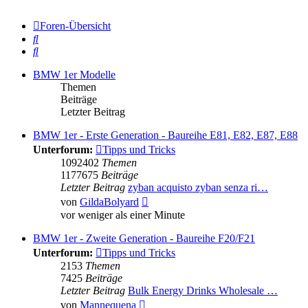
Foren-Übersicht
Suche
Suche
BMW 1er Modelle
Themen
Beiträge
Letzter Beitrag
BMW 1er - Erste Generation - Baureihe E81, E82, E87, E88
Unterforum:
Tipps und Tricks
1092402
Themen
1177675
Beiträge
Letzter Beitrag
zyban acquisto zyban senza ri…
Neuester
von
GildaBolyard
Beitrag
vor weniger als einer Minute
BMW 1er - Zweite Generation - Baureihe F20/F21
Unterforum:
Tipps und Tricks
2153
Themen
7425
Beiträge
Letzter Beitrag
Bulk Energy Drinks Wholesale …
Neuester
von
Mannequena