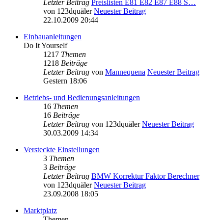
Letzter Beitrag
Preislisten E81 E82 E87 E88 S…
von
123dquäler
Neuester Beitrag
22.10.2009 20:44
Einbauanleitungen
Do It Yourself
1217
Themen
1218
Beiträge
Letzter Beitrag
von
Mannequena
Neuester Beitrag
Gestern 18:06
Betriebs- und Bedienungsanleitungen
16
Themen
16
Beiträge
Letzter Beitrag
von
123dquäler
Neuester Beitrag
30.03.2009 14:34
Versteckte Einstellungen
3
Themen
3
Beiträge
Letzter Beitrag
BMW Korrektur Faktor Berechner
von
123dquäler
Neuester Beitrag
23.09.2008 18:05
Marktplatz
Themen