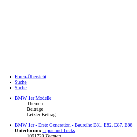
Foren-Übersicht
Suche
Suche
BMW 1er Modelle
Themen
Beiträge
Letzter Beitrag
BMW 1er - Erste Generation - Baureihe E81, E82, E87, E88
Unterforum:
Tipps und Tricks
1091720
Themen