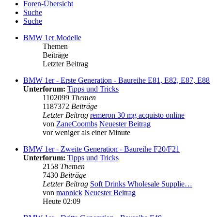
Foren-Übersicht
Suche
Suche
BMW 1er Modelle
Themen
Beiträge
Letzter Beitrag
BMW 1er - Erste Generation - Baureihe E81, E82, E87, E88
Unterforum:
Tipps und Tricks
1102099
Themen
1187372
Beiträge
Letzter Beitrag
remeron 30 mg acquisto online
von
ZaneCoombs
Neuester Beitrag
vor weniger als einer Minute
BMW 1er - Zweite Generation - Baureihe F20/F21
Unterforum:
Tipps und Tricks
2158
Themen
7430
Beiträge
Letzter Beitrag
Soft Drinks Wholesale Supplie…
von
mannick
Neuester Beitrag
Heute 02:09