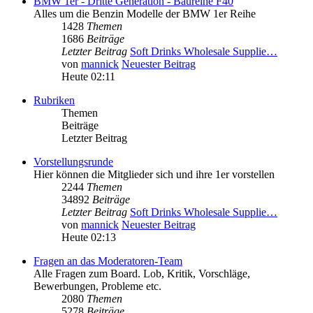
BMW 1er - Dritte Generation - Baureihe F40
Alles um die Benzin Modelle der BMW 1er Reihe
1428
Themen
1686
Beiträge
Letzter Beitrag
Soft Drinks Wholesale Supplie…
von
mannick
Neuester Beitrag
Heute 02:11
Rubriken
Themen
Beiträge
Letzter Beitrag
Vorstellungsrunde
Hier können die Mitglieder sich und ihre 1er vorstellen
2244
Themen
34892
Beiträge
Letzter Beitrag
Soft Drinks Wholesale Supplie…
von
mannick
Neuester Beitrag
Heute 02:13
Fragen an das Moderatoren-Team
Alle Fragen zum Board. Lob, Kritik, Vorschläge,
Bewerbungen, Probleme etc.
2080
Themen
5278
Beiträge