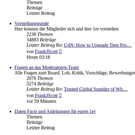
Themen
Beiträge
Letzter Beitrag
Vorstellungsrunde
Hier können die Mitglieder sich und ihre 1er vorstellen
2238
Themen
34883
Beiträge
Letzter Beitrag
Re:
U4N: How to Upgrade Tires Pro…
Neuester
von
FrankJScott
Beitrag
Heute 03:18
Fragen an das Moderatoren-Team
Alle Fragen zum Board. Lob, Kritik, Vorschläge, Bewerbungen
2076
Themen
5274
Beiträge
Letzter Beitrag
Re:
Trusted Global Supplier of Wh…
Neuester
von
FrankJScott
Beitrag
vor 59 Minuten
Daten Facts und Anleitungen für euren 1er
Themen
Beiträge
Letzter Beitrag