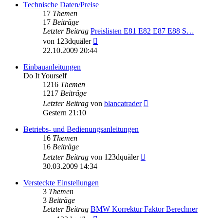
Technische Daten/Preise
17
Themen
17
Beiträge
Letzter Beitrag
Preislisten E81 E82 E87 E88 S…
Neuester
von
123dquäler
Beitrag
22.10.2009 20:44
Einbauanleitungen
Do It Yourself
1216
Themen
1217
Beiträge
Neuester
Letzter Beitrag
von
blancatrader
Beitrag
Gestern 21:10
Betriebs- und Bedienungsanleitungen
16
Themen
16
Beiträge
Neuester
Letzter Beitrag
von
123dquäler
Beitrag
30.03.2009 14:34
Versteckte Einstellungen
3
Themen
3
Beiträge
Letzter Beitrag
BMW Korrektur Faktor Berechner
Neuester