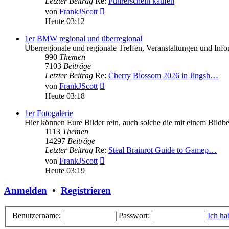
Letzter Beitrag
Re:
Führerschein kaufen
Neuester
von
FrankJScott
Beitrag
Heute 03:12
1er BMW regional und überregional
Überregionale und regionale Treffen, Veranstaltungen und In
990
Themen
7103
Beiträge
Letzter Beitrag
Re:
Cherry Blossom 2026 in Jingsh…
Neuester
von
FrankJScott
Beitrag
Heute 03:18
1er Fotogalerie
Hier können Eure Bilder rein, auch solche die mit einem Bild
1113
Themen
14297
Beiträge
Letzter Beitrag
Re:
Steal Brainrot Guide to Gamep…
Neuester
von
FrankJScott
Beitrag
Heute 03:19
Anmelden
•
Registrieren
Benutzername:
Passwort:
Ich ha