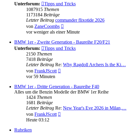
Unterforum:
Tipps und Tricks
1087915
Themen
1173184
Beiträge
Letzter Beitrag
commander flixotide 2026
Neuester
von
ZaneCoombs
Beitrag
vor weniger als einer Minute
BMW 1er - Zweite Generation - Baureihe F20/F21
Unterforum:
Tipps und Tricks
2150
Themen
7418
Beiträge
Letzter Beitrag
Re:
Why Ragdoll Archers Is the Ki…
Neuester
von
FrankJScott
Beitrag
vor 59 Minuten
BMW 1er - Dritte Generation - Baureihe F40
Alles um die Benzin Modelle der BMW 1er Reihe
1424
Themen
1681
Beiträge
Letzter Beitrag
Re:
New Year's Eve 2026 in Milan,…
Neuester
von
FrankJScott
Beitrag
Heute 03:12
Rubriken