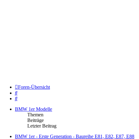
Foren-Übersicht
Suche
Suche
BMW 1er Modelle
Themen
Beiträge
Letzter Beitrag
BMW 1er - Erste Generation - Baureihe E81, E82, E87, E88