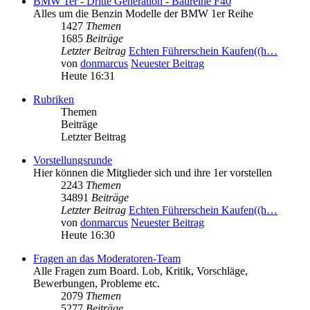
BMW 1er - Dritte Generation - Baureihe F40
Alles um die Benzin Modelle der BMW 1er Reihe
1427
Themen
1685
Beiträge
Letzter Beitrag
Echten Führerschein Kaufen((h…
von
donmarcus
Neuester Beitrag
Heute 16:31
Rubriken
Themen
Beiträge
Letzter Beitrag
Vorstellungsrunde
Hier können die Mitglieder sich und ihre 1er vorstellen
2243
Themen
34891
Beiträge
Letzter Beitrag
Echten Führerschein Kaufen((h…
von
donmarcus
Neuester Beitrag
Heute 16:30
Fragen an das Moderatoren-Team
Alle Fragen zum Board. Lob, Kritik, Vorschläge,
Bewerbungen, Probleme etc.
2079
Themen
5277
Beiträge