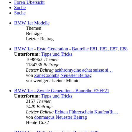
Foren-Übersicht
Suche
Suche
BMW 1er Modelle
Themen
Beiträge
Letzter Beitrag
BMW 1er - Erste Generation - Baureihe E81, E82, E87, E88
Unterforum:
Tipps und Tricks
1098963
Themen
1184236
Beiträge
Letzter Beitrag
azithromycine achat suisse si…
von
ZaneCoombs
Neuester Beitrag
vor weniger als einer Minute
BMW 1er - Zweite Generation - Baureihe F20/F21
Unterforum:
Tipps und Tricks
2157
Themen
7429
Beiträge
Letzter Beitrag
Echten Führerschein Kaufen((h…
von
donmarcus
Neuester Beitrag
Heute 16:32