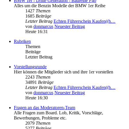
BMW 1er - Dritte Generation - Baureihe F40
Alles um die Benzin Modelle der BMW 1er Reihe
1427
Themen
1685
Beiträge
Letzter Beitrag
Echten Führerschein Kaufen((h…
von
donmarcus
Neuester Beitrag
Heute 16:31
Rubriken
Themen
Beiträge
Letzter Beitrag
Vorstellungsrunde
Hier können die Mitglieder sich und ihre 1er vorstellen
2243
Themen
34891
Beiträge
Letzter Beitrag
Echten Führerschein Kaufen((h…
von
donmarcus
Neuester Beitrag
Heute 16:30
Fragen an das Moderatoren-Team
Alle Fragen zum Board. Lob, Kritik, Vorschläge,
Bewerbungen, Probleme etc.
2079
Themen
5277
Beiträge