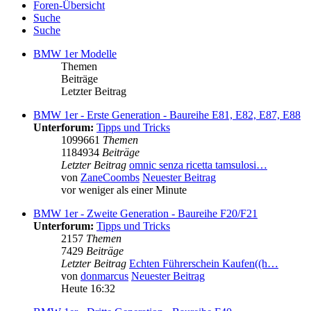
Foren-Übersicht
Suche
Suche
BMW 1er Modelle
Themen
Beiträge
Letzter Beitrag
BMW 1er - Erste Generation - Baureihe E81, E82, E87, E88
Unterforum:
Tipps und Tricks
1099661
Themen
1184934
Beiträge
Letzter Beitrag
omnic senza ricetta tamsulosi…
von
ZaneCoombs
Neuester Beitrag
vor weniger als einer Minute
BMW 1er - Zweite Generation - Baureihe F20/F21
Unterforum:
Tipps und Tricks
2157
Themen
7429
Beiträge
Letzter Beitrag
Echten Führerschein Kaufen((h…
von
donmarcus
Neuester Beitrag
Heute 16:32