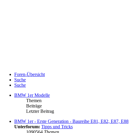
Foren-Übersicht
Suche
Suche
BMW 1er Modelle
Themen
Beiträge
Letzter Beitrag
BMW 1er - Erste Generation - Baureihe E81, E82, E87, E88
Unterforum:
Tipps und Tricks
1090564
Themen