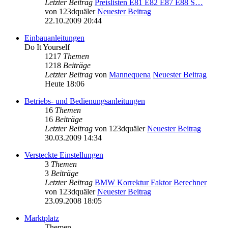
Letzter Beitrag
Preislisten E81 E82 E87 E88 S…
von
123dquäler
Neuester Beitrag
22.10.2009 20:44
Einbauanleitungen
Do It Yourself
1217
Themen
1218
Beiträge
Letzter Beitrag
von
Mannequena
Neuester Beitrag
Heute 18:06
Betriebs- und Bedienungsanleitungen
16
Themen
16
Beiträge
Letzter Beitrag
von
123dquäler
Neuester Beitrag
30.03.2009 14:34
Versteckte Einstellungen
3
Themen
3
Beiträge
Letzter Beitrag
BMW Korrektur Faktor Berechner
von
123dquäler
Neuester Beitrag
23.09.2008 18:05
Marktplatz
Themen