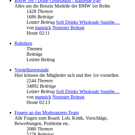
BMW 1er - Dritte Generation - Baureihe F40
Alles um die Benzin Modelle der BMW 1er Reihe
1428
Themen
1686
Beiträge
Letzter Beitrag
Soft Drinks Wholesale Supplie…
von
mannick
Neuester Beitrag
Heute 02:11
Rubriken
Themen
Beiträge
Letzter Beitrag
Vorstellungsrunde
Hier können die Mitglieder sich und ihre 1er vorstellen
2244
Themen
34892
Beiträge
Letzter Beitrag
Soft Drinks Wholesale Supplie…
von
mannick
Neuester Beitrag
Heute 02:13
Fragen an das Moderatoren-Team
Alle Fragen zum Board. Lob, Kritik, Vorschläge,
Bewerbungen, Probleme etc.
2080
Themen
5278
Beiträge