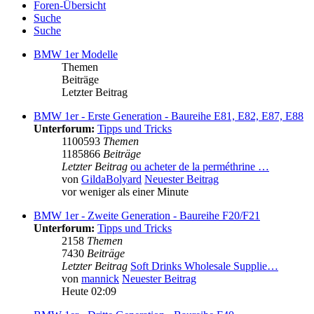
Foren-Übersicht
Suche
Suche
BMW 1er Modelle
Themen
Beiträge
Letzter Beitrag
BMW 1er - Erste Generation - Baureihe E81, E82, E87, E88
Unterforum:
Tipps und Tricks
1100593
Themen
1185866
Beiträge
Letzter Beitrag
ou acheter de la perméthrine …
von
GildaBolyard
Neuester Beitrag
vor weniger als einer Minute
BMW 1er - Zweite Generation - Baureihe F20/F21
Unterforum:
Tipps und Tricks
2158
Themen
7430
Beiträge
Letzter Beitrag
Soft Drinks Wholesale Supplie…
von
mannick
Neuester Beitrag
Heute 02:09