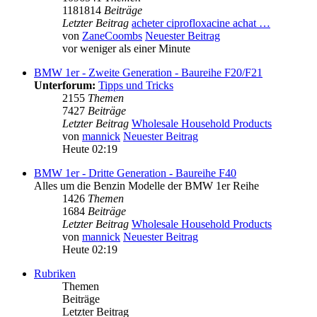
1181814
Beiträge
Letzter Beitrag
acheter ciprofloxacine achat …
von
ZaneCoombs
Neuester Beitrag
vor weniger als einer Minute
BMW 1er - Zweite Generation - Baureihe F20/F21
Unterforum:
Tipps und Tricks
2155
Themen
7427
Beiträge
Letzter Beitrag
Wholesale Household Products
von
mannick
Neuester Beitrag
Heute 02:19
BMW 1er - Dritte Generation - Baureihe F40
Alles um die Benzin Modelle der BMW 1er Reihe
1426
Themen
1684
Beiträge
Letzter Beitrag
Wholesale Household Products
von
mannick
Neuester Beitrag
Heute 02:19
Rubriken
Themen
Beiträge
Letzter Beitrag