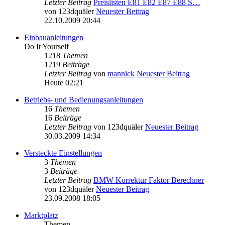
Letzter Beitrag
Preislisten E81 E82 E87 E88 S…
von
123dquäler
Neuester Beitrag
22.10.2009 20:44
Einbauanleitungen
Do It Yourself
1218
Themen
1219
Beiträge
Letzter Beitrag
von
mannick
Neuester Beitrag
Heute 02:21
Betriebs- und Bedienungsanleitungen
16
Themen
16
Beiträge
Letzter Beitrag
von
123dquäler
Neuester Beitrag
30.03.2009 14:34
Versteckte Einstellungen
3
Themen
3
Beiträge
Letzter Beitrag
BMW Korrektur Faktor Berechner
von
123dquäler
Neuester Beitrag
23.09.2008 18:05
Marktplatz
Themen