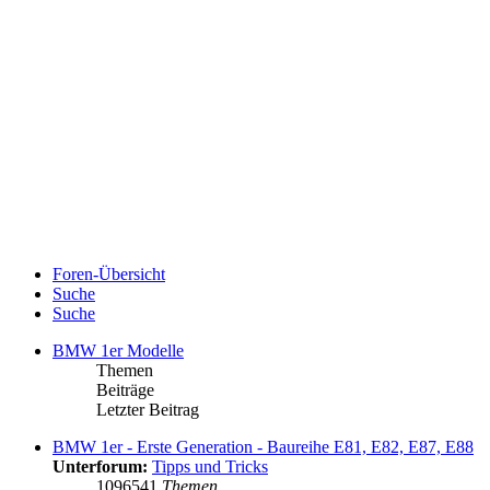
Foren-Übersicht
Suche
Suche
BMW 1er Modelle
Themen
Beiträge
Letzter Beitrag
BMW 1er - Erste Generation - Baureihe E81, E82, E87, E88
Unterforum:
Tipps und Tricks
1096541
Themen