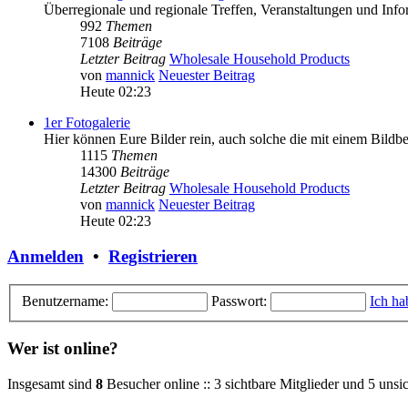
Überregionale und regionale Treffen, Veranstaltungen und In
992
Themen
7108
Beiträge
Letzter Beitrag
Wholesale Household Products
von
mannick
Neuester Beitrag
Heute 02:23
1er Fotogalerie
Hier können Eure Bilder rein, auch solche die mit einem Bild
1115
Themen
14300
Beiträge
Letzter Beitrag
Wholesale Household Products
von
mannick
Neuester Beitrag
Heute 02:23
Anmelden
•
Registrieren
Benutzername:
Passwort:
Ich ha
Wer ist online?
Insgesamt sind
8
Besucher online :: 3 sichtbare Mitglieder und 5 unsi