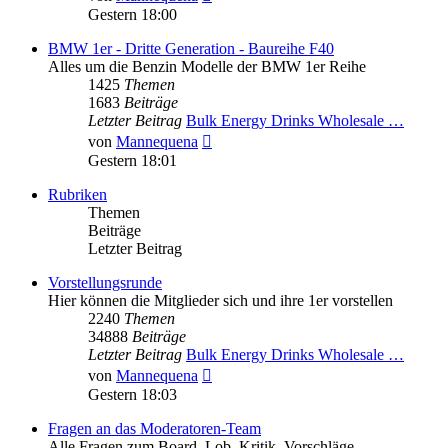
Beitrag
Gestern 18:00
BMW 1er - Dritte Generation - Baureihe F40
Alles um die Benzin Modelle der BMW 1er Reihe
1425
Themen
1683
Beiträge
Letzter Beitrag
Bulk Energy Drinks Wholesale …
Neuester
von
Mannequena
Beitrag
Gestern 18:01
Rubriken
Themen
Beiträge
Letzter Beitrag
Vorstellungsrunde
Hier können die Mitglieder sich und ihre 1er vorstellen
2240
Themen
34888
Beiträge
Letzter Beitrag
Bulk Energy Drinks Wholesale …
Neuester
von
Mannequena
Beitrag
Gestern 18:03
Fragen an das Moderatoren-Team
Alle Fragen zum Board. Lob, Kritik, Vorschläge,