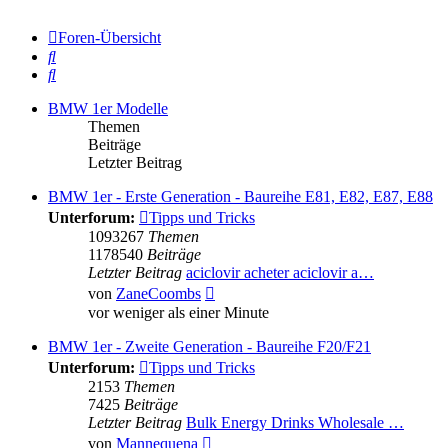
Foren-Übersicht
Suche
Suche
BMW 1er Modelle
Themen
Beiträge
Letzter Beitrag
BMW 1er - Erste Generation - Baureihe E81, E82, E87, E88
Unterforum:
Tipps und Tricks
1093267
Themen
1178540
Beiträge
Letzter Beitrag
aciclovir acheter aciclovir a…
Neuester
von
ZaneCoombs
Beitrag
vor weniger als einer Minute
BMW 1er - Zweite Generation - Baureihe F20/F21
Unterforum:
Tipps und Tricks
2153
Themen
7425
Beiträge
Letzter Beitrag
Bulk Energy Drinks Wholesale …
Neuester
von
Mannequena