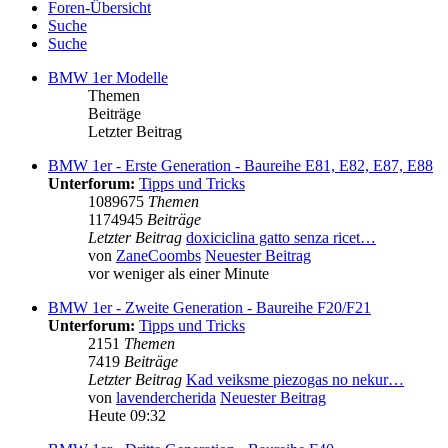
Foren-Übersicht
Suche
Suche
BMW 1er Modelle
Themen
Beiträge
Letzter Beitrag
BMW 1er - Erste Generation - Baureihe E81, E82, E87, E88
Unterforum:
Tipps und Tricks
1089675
Themen
1174945
Beiträge
Letzter Beitrag
doxiciclina gatto senza ricet…
von
ZaneCoombs
Neuester Beitrag
vor weniger als einer Minute
BMW 1er - Zweite Generation - Baureihe F20/F21
Unterforum:
Tipps und Tricks
2151
Themen
7419
Beiträge
Letzter Beitrag
Kad veiksme piezogas no nekur…
von
lavendercherida
Neuester Beitrag
Heute 09:32