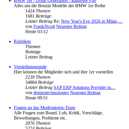
BMW 1er - Dritte Generation - Baureihe F40
Alles um die Benzin Modelle der BMW 1er Reihe
1424
Themen
1681
Beiträge
Letzter Beitrag
Re:
New Year's Eve 2026 in Milan,…
von
FrankJScott
Neuester Beitrag
Heute 03:12
Rubriken
Themen
Beiträge
Letzter Beitrag
Vorstellungsrunde
Hier können die Mitglieder sich und ihre 1er vorstellen
2239
Themen
34884
Beiträge
Letzter Beitrag
SAP ERP Solutions Provider in…
von
denprotechnologies
Neuester Beitrag
Heute 09:51
Fragen an das Moderatoren-Team
Alle Fragen zum Board. Lob, Kritik, Vorschläge,
Bewerbungen, Probleme etc.
2076
Themen
5274
Beiträge