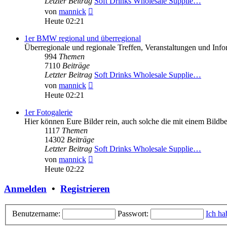
Letzter Beitrag
Soft Drinks Wholesale Supplie…
Neuester
von
mannick
Beitrag
Heute 02:21
1er BMW regional und überregional
Überregionale und regionale Treffen, Veranstaltungen und In
994
Themen
7110
Beiträge
Letzter Beitrag
Soft Drinks Wholesale Supplie…
Neuester
von
mannick
Beitrag
Heute 02:21
1er Fotogalerie
Hier können Eure Bilder rein, auch solche die mit einem Bild
1117
Themen
14302
Beiträge
Letzter Beitrag
Soft Drinks Wholesale Supplie…
Neuester
von
mannick
Beitrag
Heute 02:22
Anmelden
•
Registrieren
Benutzername:
Passwort:
Ich ha