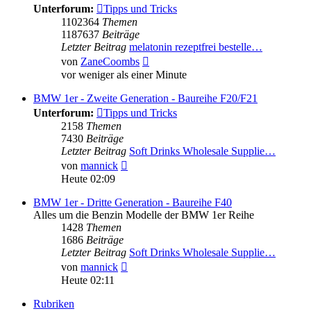
Unterforum:
Tipps und Tricks
1102364
Themen
1187637
Beiträge
Letzter Beitrag
melatonin rezeptfrei bestelle…
Neuester
von
ZaneCoombs
Beitrag
vor weniger als einer Minute
BMW 1er - Zweite Generation - Baureihe F20/F21
Unterforum:
Tipps und Tricks
2158
Themen
7430
Beiträge
Letzter Beitrag
Soft Drinks Wholesale Supplie…
Neuester
von
mannick
Beitrag
Heute 02:09
BMW 1er - Dritte Generation - Baureihe F40
Alles um die Benzin Modelle der BMW 1er Reihe
1428
Themen
1686
Beiträge
Letzter Beitrag
Soft Drinks Wholesale Supplie…
Neuester
von
mannick
Beitrag
Heute 02:11
Rubriken