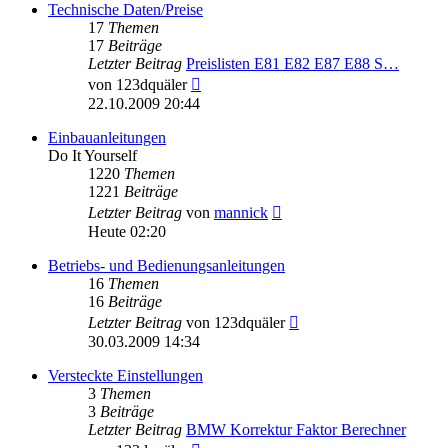
Technische Daten/Preise
17
Themen
17
Beiträge
Letzter Beitrag
Preislisten E81 E82 E87 E88 S…
Neuester
von
123dquäler
Beitrag
22.10.2009 20:44
Einbauanleitungen
Do It Yourself
1220
Themen
1221
Beiträge
Neuester
Letzter Beitrag
von
mannick
Beitrag
Heute 02:20
Betriebs- und Bedienungsanleitungen
16
Themen
16
Beiträge
Neuester
Letzter Beitrag
von
123dquäler
Beitrag
30.03.2009 14:34
Versteckte Einstellungen
3
Themen
3
Beiträge
Letzter Beitrag
BMW Korrektur Faktor Berechner
Neuester