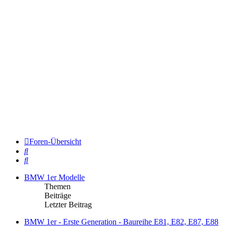
Foren-Übersicht
Suche
Suche
BMW 1er Modelle
Themen
Beiträge
Letzter Beitrag
BMW 1er - Erste Generation - Baureihe E81, E82, E87, E88