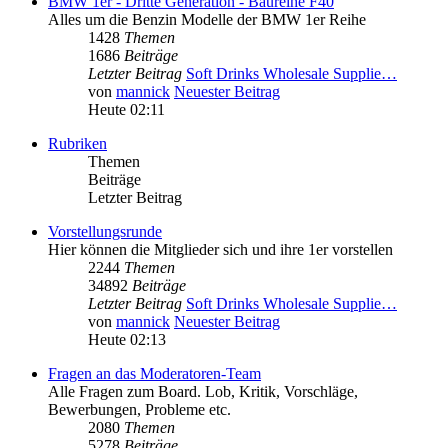
BMW 1er - Dritte Generation - Baureihe F40
Alles um die Benzin Modelle der BMW 1er Reihe
1428
Themen
1686
Beiträge
Letzter Beitrag
Soft Drinks Wholesale Supplie…
von
mannick
Neuester Beitrag
Heute 02:11
Rubriken
Themen
Beiträge
Letzter Beitrag
Vorstellungsrunde
Hier können die Mitglieder sich und ihre 1er vorstellen
2244
Themen
34892
Beiträge
Letzter Beitrag
Soft Drinks Wholesale Supplie…
von
mannick
Neuester Beitrag
Heute 02:13
Fragen an das Moderatoren-Team
Alle Fragen zum Board. Lob, Kritik, Vorschläge,
Bewerbungen, Probleme etc.
2080
Themen
5278
Beiträge