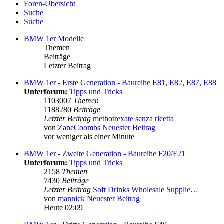
Foren-Übersicht
Suche
Suche
BMW 1er Modelle
Themen
Beiträge
Letzter Beitrag
BMW 1er - Erste Generation - Baureihe E81, E82, E87, E88
Unterforum:
Tipps und Tricks
1103007
Themen
1188280
Beiträge
Letzter Beitrag
methotrexate senza ricetta
von
ZaneCoombs
Neuester Beitrag
vor weniger als einer Minute
BMW 1er - Zweite Generation - Baureihe F20/F21
Unterforum:
Tipps und Tricks
2158
Themen
7430
Beiträge
Letzter Beitrag
Soft Drinks Wholesale Supplie…
von
mannick
Neuester Beitrag
Heute 02:09