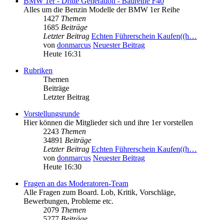
BMW 1er - Dritte Generation - Baureihe F40
Alles um die Benzin Modelle der BMW 1er Reihe
1427
Themen
1685
Beiträge
Letzter Beitrag
Echten Führerschein Kaufen((h…
von
donmarcus
Neuester Beitrag
Heute 16:31
Rubriken
Themen
Beiträge
Letzter Beitrag
Vorstellungsrunde
Hier können die Mitglieder sich und ihre 1er vorstellen
2243
Themen
34891
Beiträge
Letzter Beitrag
Echten Führerschein Kaufen((h…
von
donmarcus
Neuester Beitrag
Heute 16:30
Fragen an das Moderatoren-Team
Alle Fragen zum Board. Lob, Kritik, Vorschläge,
Bewerbungen, Probleme etc.
2079
Themen
5277
Beiträge