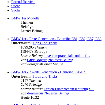
Foren-Übersicht
Suche
Suche
BMW 1er Modelle
Themen
Beiträge
Letzter Beitrag
BMW 1er - Erste Generation - Baureihe E81, E82, E87, E88
Unterforum:
Tipps und Tricks
1099205
Themen
1184478
Beiträge
Letzter Beitrag
dove comprare cialis online f…
von
GildaBolyard
Neuester Beitrag
vor weniger als einer Minute
BMW 1er - Zweite Generation - Baureihe F20/F21
Unterforum:
Tipps und Tricks
2157
Themen
7429
Beiträge
Letzter Beitrag
Echten Führerschein Kaufen((h…
von
donmarcus
Neuester Beitrag
Heute 16:32