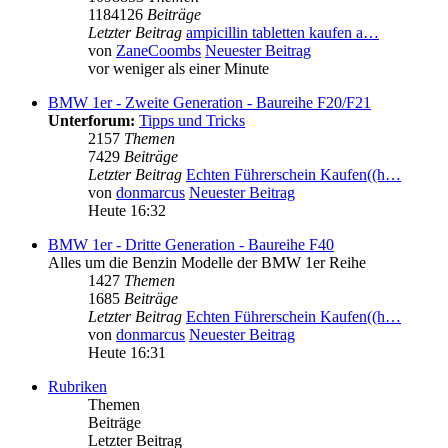
1184126
Beiträge
Letzter Beitrag
ampicillin tabletten kaufen a…
von
ZaneCoombs
Neuester Beitrag
vor weniger als einer Minute
BMW 1er - Zweite Generation - Baureihe F20/F21
Unterforum:
Tipps und Tricks
2157
Themen
7429
Beiträge
Letzter Beitrag
Echten Führerschein Kaufen((h…
von
donmarcus
Neuester Beitrag
Heute 16:32
BMW 1er - Dritte Generation - Baureihe F40
Alles um die Benzin Modelle der BMW 1er Reihe
1427
Themen
1685
Beiträge
Letzter Beitrag
Echten Führerschein Kaufen((h…
von
donmarcus
Neuester Beitrag
Heute 16:31
Rubriken
Themen
Beiträge
Letzter Beitrag