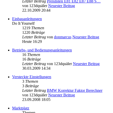
Letzter Beitrag
Preislisten E81 E82 E87 E88 S…
von
123dquäler
Neuester Beitrag
22.10.2009 20:44
Einbauanleitungen
Do It Yourself
1219
Themen
1220
Beiträge
Letzter Beitrag
von
donmarcus
Neuester Beitrag
Heute 16:29
Betriebs- und Bedienungsanleitungen
16
Themen
16
Beiträge
Letzter Beitrag
von
123dquäler
Neuester Beitrag
30.03.2009 14:34
Versteckte Einstellungen
3
Themen
3
Beiträge
Letzter Beitrag
BMW Korrektur Faktor Berechner
von
123dquäler
Neuester Beitrag
23.09.2008 18:05
Marktplatz
Themen