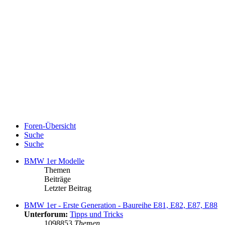
Foren-Übersicht
Suche
Suche
BMW 1er Modelle
Themen
Beiträge
Letzter Beitrag
BMW 1er - Erste Generation - Baureihe E81, E82, E87, E88
Unterforum:
Tipps und Tricks
1098853
Themen