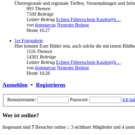
Überregionale und regionale Treffen, Veranstaltungen und In
993
Themen
7109
Beiträge
Letzter Beitrag
Echten Führerschein Kaufen((h…
von
donmarcus
Neuester Beitrag
Heute 16:27
1er Fotogalerie
Hier können Eure Bilder rein, auch solche die mit einem Bild
1116
Themen
14301
Beiträge
Letzter Beitrag
Echten Führerschein Kaufen((h…
von
donmarcus
Neuester Beitrag
Heute 16:26
Anmelden
•
Registrieren
Benutzername:
Passwort:
Ich ha
Wer ist online?
Insgesamt sind
7
Besucher online :: 3 sichtbare Mitglieder und 4 unsi