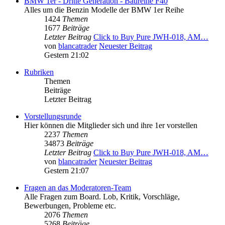
BMW 1er - Dritte Generation - Baureihe F40
Alles um die Benzin Modelle der BMW 1er Reihe
1424
Themen
1677
Beiträge
Letzter Beitrag
Click to Buy Pure JWH-018, AM…
von
blancatrader
Neuester Beitrag
Gestern 21:02
Rubriken
Themen
Beiträge
Letzter Beitrag
Vorstellungsrunde
Hier können die Mitglieder sich und ihre 1er vorstellen
2237
Themen
34873
Beiträge
Letzter Beitrag
Click to Buy Pure JWH-018, AM…
von
blancatrader
Neuester Beitrag
Gestern 21:07
Fragen an das Moderatoren-Team
Alle Fragen zum Board. Lob, Kritik, Vorschläge,
Bewerbungen, Probleme etc.
2076
Themen
5268
Beiträge