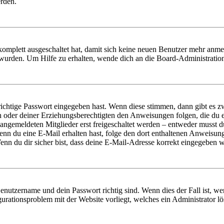
erden.
 komplett ausgeschaltet hat, damit sich keine neuen Benutzer mehr anm
 wurden. Um Hilfe zu erhalten, wende dich an die Board-Administratio
richtige Passwort eingegeben hast. Wenn diese stimmen, dann gibt es
ern oder deiner Erziehungsberechtigten den Anweisungen folgen, die du e
 angemeldeten Mitglieder erst freigeschaltet werden – entweder musst du
. Wenn du eine E-Mail erhalten hast, folge den dort enthaltenen Anweis
nn du dir sicher bist, dass deine E-Mail-Adresse korrekt eingegeben w
Benutzername und dein Passwort richtig sind. Wenn dies der Fall ist, w
igurationsproblem mit der Website vorliegt, welches ein Administrator l