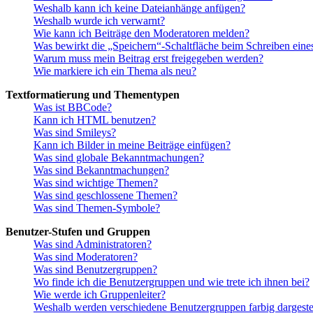
Weshalb kann ich keine Dateianhänge anfügen?
Weshalb wurde ich verwarnt?
Wie kann ich Beiträge den Moderatoren melden?
Was bewirkt die „Speichern“-Schaltfläche beim Schreiben eine
Warum muss mein Beitrag erst freigegeben werden?
Wie markiere ich ein Thema als neu?
Textformatierung und Thementypen
Was ist BBCode?
Kann ich HTML benutzen?
Was sind Smileys?
Kann ich Bilder in meine Beiträge einfügen?
Was sind globale Bekanntmachungen?
Was sind Bekanntmachungen?
Was sind wichtige Themen?
Was sind geschlossene Themen?
Was sind Themen-Symbole?
Benutzer-Stufen und Gruppen
Was sind Administratoren?
Was sind Moderatoren?
Was sind Benutzergruppen?
Wo finde ich die Benutzergruppen und wie trete ich ihnen bei?
Wie werde ich Gruppenleiter?
Weshalb werden verschiedene Benutzergruppen farbig dargestel