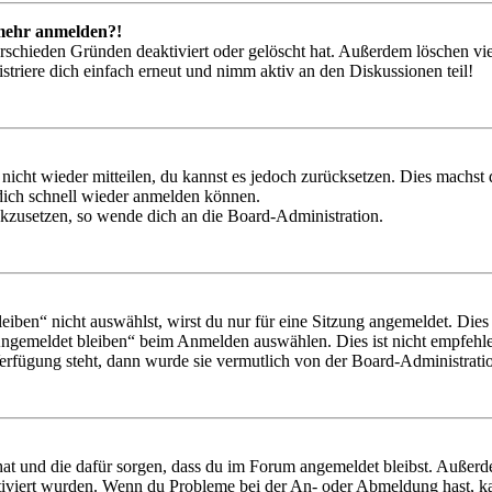
t mehr anmelden?!
rschieden Gründen deaktiviert oder gelöscht hat. Außerdem löschen vie
triere dich einfach erneut und nimm aktiv an den Diskussionen teil!
 nicht wieder mitteilen, du kannst es jedoch zurücksetzen. Dies machs
 dich schnell wieder anmelden können.
ückzusetzen, so wende dich an die Board-Administration.
en“ nicht auswählst, wirst du nur für eine Sitzung angemeldet. Dies
Angemeldet bleiben“ beim Anmelden auswählen. Dies ist nicht empfehle
Verfügung steht, dann wurde sie vermutlich von der Board-Administratio
 hat und die dafür sorgen, dass du im Forum angemeldet bleibst. Außer
tiviert wurden. Wenn du Probleme bei der An- oder Abmeldung hast, ka