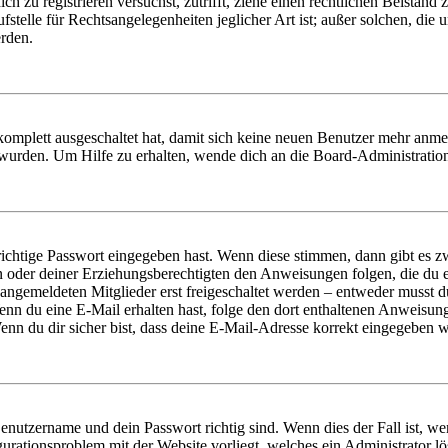
dich zu registrieren versuchst, zutrifft, ziehe einen rechtlichen Beista
stelle für Rechtsangelegenheiten jeglicher Art ist; außer solchen, die
erden.
 komplett ausgeschaltet hat, damit sich keine neuen Benutzer mehr anm
 wurden. Um Hilfe zu erhalten, wende dich an die Board-Administratio
richtige Passwort eingegeben hast. Wenn diese stimmen, dann gibt es
ern oder deiner Erziehungsberechtigten den Anweisungen folgen, die du e
 angemeldeten Mitglieder erst freigeschaltet werden – entweder musst du
. Wenn du eine E-Mail erhalten hast, folge den dort enthaltenen Anweis
nn du dir sicher bist, dass deine E-Mail-Adresse korrekt eingegeben w
Benutzername und dein Passwort richtig sind. Wenn dies der Fall ist, w
igurationsproblem mit der Website vorliegt, welches ein Administrator l