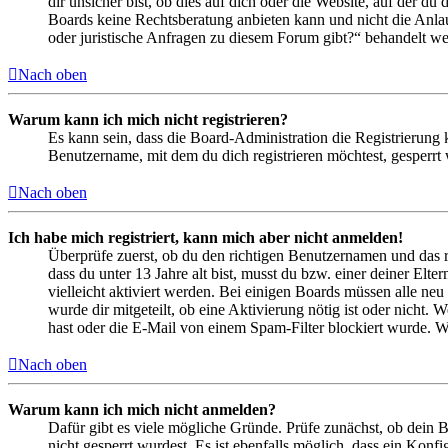
dir unsicher bist, ob dies auf dich oder die Website, auf der du 
Boards keine Rechtsberatung anbieten kann und nicht die Anlauf
oder juristische Anfragen zu diesem Forum gibt?“ behandelt w
Nach oben
Warum kann ich mich nicht registrieren?
Es kann sein, dass die Board-Administration die Registrierung
Benutzername, mit dem du dich registrieren möchtest, gesperrt
Nach oben
Ich habe mich registriert, kann mich aber nicht anmelden!
Überprüfe zuerst, ob du den richtigen Benutzernamen und das 
dass du unter 13 Jahre alt bist, musst du bzw. einer deiner Elt
vielleicht aktiviert werden. Bei einigen Boards müssen alle neu
wurde dir mitgeteilt, ob eine Aktivierung nötig ist oder nicht
hast oder die E-Mail von einem Spam-Filter blockiert wurde. We
Nach oben
Warum kann ich mich nicht anmelden?
Dafür gibt es viele mögliche Gründe. Prüfe zunächst, ob dein 
nicht gesperrt wurdest. Es ist ebenfalls möglich, dass ein Konf