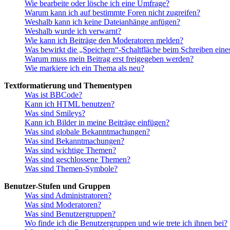
Wie bearbeite oder lösche ich eine Umfrage?
Warum kann ich auf bestimmte Foren nicht zugreifen?
Weshalb kann ich keine Dateianhänge anfügen?
Weshalb wurde ich verwarnt?
Wie kann ich Beiträge den Moderatoren melden?
Was bewirkt die „Speichern“-Schaltfläche beim Schreiben eine
Warum muss mein Beitrag erst freigegeben werden?
Wie markiere ich ein Thema als neu?
Textformatierung und Thementypen
Was ist BBCode?
Kann ich HTML benutzen?
Was sind Smileys?
Kann ich Bilder in meine Beiträge einfügen?
Was sind globale Bekanntmachungen?
Was sind Bekanntmachungen?
Was sind wichtige Themen?
Was sind geschlossene Themen?
Was sind Themen-Symbole?
Benutzer-Stufen und Gruppen
Was sind Administratoren?
Was sind Moderatoren?
Was sind Benutzergruppen?
Wo finde ich die Benutzergruppen und wie trete ich ihnen bei?