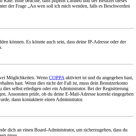
nd zu Rate. Bitte beachte, dass phpBB Limited und der Besitzer dieses
 unter der Frage „An wen soll ich mich wenden, falls es Beschwerden
elden können. Es könnte auch sein, dass deine IP-Adresse oder der
n.
 zwei Möglichkeiten. Wenn
COPPA
aktiviert ist und du angegeben hast,
rhalten hast. Wenn dies nicht der Fall ist, muss dein Benutzerkonto
 dies selbst erledigen oder ein Administrator. Bei der Registrierung
ungen. Ansonsten prüfe, ob du deine E-Mail-Adresse korrekt eingegeben
urde, dann kontaktiere einen Administrator.
ende dich an einen Board-Administrator, um sicherzugehen, dass du
ösen muss.