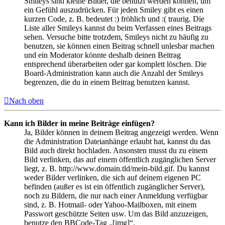
Smileys sind kleine Bilder, die benutzt werden können, um
ein Gefühl auszudrücken. Für jeden Smiley gibt es einen
kurzen Code, z. B. bedeutet :) fröhlich und :( traurig. Die
Liste aller Smileys kannst du beim Verfassen eines Beitrags
sehen. Versuche bitte trotzdem, Smileys nicht zu häufig zu
benutzen, sie können einen Beitrag schnell unlesbar machen
und ein Moderator könnte deshalb deinen Beitrag
entsprechend überarbeiten oder gar komplett löschen. Die
Board-Administration kann auch die Anzahl der Smileys
begrenzen, die du in einem Beitrag benutzen kannst.
Nach oben
Kann ich Bilder in meine Beiträge einfügen?
Ja, Bilder können in deinem Beitrag angezeigt werden. Wenn
die Administration Dateianhänge erlaubt hat, kannst du das
Bild auch direkt hochladen. Ansonsten musst du zu einem
Bild verlinken, das auf einem öffentlich zugänglichen Server
liegt, z. B. http://www.domain.tld/mein-bild.gif. Du kannst
weder Bilder verlinken, die sich auf deinem eigenen PC
befinden (außer es ist ein öffentlich zugänglicher Server),
noch zu Bildern, die nur nach einer Anmeldung verfügbar
sind, z. B. Hotmail- oder Yahoo-Mailboxen, mit einem
Passwort geschützte Seiten usw. Um das Bild anzuzeigen,
benutze den BBCode-Tag „[img]“.