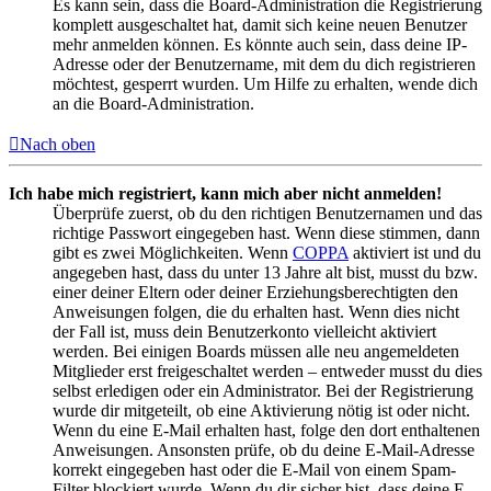
Es kann sein, dass die Board-Administration die Registrierung
komplett ausgeschaltet hat, damit sich keine neuen Benutzer
mehr anmelden können. Es könnte auch sein, dass deine IP-
Adresse oder der Benutzername, mit dem du dich registrieren
möchtest, gesperrt wurden. Um Hilfe zu erhalten, wende dich
an die Board-Administration.
Nach oben
Ich habe mich registriert, kann mich aber nicht anmelden!
Überprüfe zuerst, ob du den richtigen Benutzernamen und das
richtige Passwort eingegeben hast. Wenn diese stimmen, dann
gibt es zwei Möglichkeiten. Wenn
COPPA
aktiviert ist und du
angegeben hast, dass du unter 13 Jahre alt bist, musst du bzw.
einer deiner Eltern oder deiner Erziehungsberechtigten den
Anweisungen folgen, die du erhalten hast. Wenn dies nicht
der Fall ist, muss dein Benutzerkonto vielleicht aktiviert
werden. Bei einigen Boards müssen alle neu angemeldeten
Mitglieder erst freigeschaltet werden – entweder musst du dies
selbst erledigen oder ein Administrator. Bei der Registrierung
wurde dir mitgeteilt, ob eine Aktivierung nötig ist oder nicht.
Wenn du eine E-Mail erhalten hast, folge den dort enthaltenen
Anweisungen. Ansonsten prüfe, ob du deine E-Mail-Adresse
korrekt eingegeben hast oder die E-Mail von einem Spam-
Filter blockiert wurde. Wenn du dir sicher bist, dass deine E-