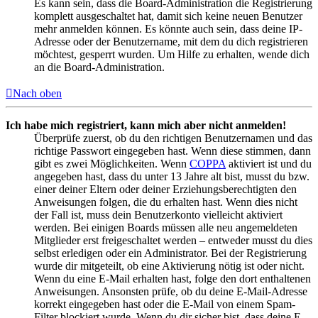
Es kann sein, dass die Board-Administration die Registrierung
komplett ausgeschaltet hat, damit sich keine neuen Benutzer
mehr anmelden können. Es könnte auch sein, dass deine IP-
Adresse oder der Benutzername, mit dem du dich registrieren
möchtest, gesperrt wurden. Um Hilfe zu erhalten, wende dich
an die Board-Administration.
Nach oben
Ich habe mich registriert, kann mich aber nicht anmelden!
Überprüfe zuerst, ob du den richtigen Benutzernamen und das
richtige Passwort eingegeben hast. Wenn diese stimmen, dann
gibt es zwei Möglichkeiten. Wenn
COPPA
aktiviert ist und du
angegeben hast, dass du unter 13 Jahre alt bist, musst du bzw.
einer deiner Eltern oder deiner Erziehungsberechtigten den
Anweisungen folgen, die du erhalten hast. Wenn dies nicht
der Fall ist, muss dein Benutzerkonto vielleicht aktiviert
werden. Bei einigen Boards müssen alle neu angemeldeten
Mitglieder erst freigeschaltet werden – entweder musst du dies
selbst erledigen oder ein Administrator. Bei der Registrierung
wurde dir mitgeteilt, ob eine Aktivierung nötig ist oder nicht.
Wenn du eine E-Mail erhalten hast, folge den dort enthaltenen
Anweisungen. Ansonsten prüfe, ob du deine E-Mail-Adresse
korrekt eingegeben hast oder die E-Mail von einem Spam-
Filter blockiert wurde. Wenn du dir sicher bist, dass deine E-