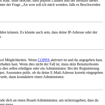
nd zu Rate. Bitte beachte, dass phpBB Limited und der Besitzer dieses
 unter der Frage „An wen soll ich mich wenden, falls es Beschwerden
elden können. Es könnte auch sein, dass deine IP-Adresse oder der
n.
 zwei Möglichkeiten. Wenn
COPPA
aktiviert ist und du angegeben hast,
rhalten hast. Wenn dies nicht der Fall ist, muss dein Benutzerkonto
 dies selbst erledigen oder ein Administrator. Bei der Registrierung
ungen. Ansonsten prüfe, ob du deine E-Mail-Adresse korrekt eingegeben
urde, dann kontaktiere einen Administrator.
ende dich an einen Board-Administrator, um sicherzugehen, dass du
ösen muss.