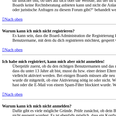
dir unsicher bist, ob dies auf dich oder die Website, auf der du 
Boards keine Rechtsberatung anbieten kann und nicht die Anlauf
oder juristische Anfragen zu diesem Forum gibt?“ behandelt w
Nach oben
Warum kann ich mich nicht registrieren?
Es kann sein, dass die Board-Administration die Registrierung
Benutzername, mit dem du dich registrieren möchtest, gesperrt
Nach oben
Ich habe mich registriert, kann mich aber nicht anmelden!
Überprüfe zuerst, ob du den richtigen Benutzernamen und das 
dass du unter 13 Jahre alt bist, musst du bzw. einer deiner Elt
vielleicht aktiviert werden. Bei einigen Boards müssen alle neu
wurde dir mitgeteilt, ob eine Aktivierung nötig ist oder nicht
hast oder die E-Mail von einem Spam-Filter blockiert wurde. We
Nach oben
Warum kann ich mich nicht anmelden?
Dafür gibt es viele mögliche Gründe. Prüfe zunächst, ob dein 
nicht gesperrt wurdest. Es ist ebenfalls möglich, dass ein Konf