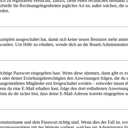
dich zu registrieren versuchst, zutrifft, ziehe einen rechtlichen Beista
stelle für Rechtsangelegenheiten jeglicher Art ist; außer solchen, die
erden.
 komplett ausgeschaltet hat, damit sich keine neuen Benutzer mehr anm
 wurden. Um Hilfe zu erhalten, wende dich an die Board-Administratio
richtige Passwort eingegeben hast. Wenn diese stimmen, dann gibt es
ern oder deiner Erziehungsberechtigten den Anweisungen folgen, die du e
 angemeldeten Mitglieder erst freigeschaltet werden – entweder musst du
. Wenn du eine E-Mail erhalten hast, folge den dort enthaltenen Anweis
nn du dir sicher bist, dass deine E-Mail-Adresse korrekt eingegeben w
Benutzername und dein Passwort richtig sind. Wenn dies der Fall ist, w
igurationsproblem mit der Website vorliegt, welches ein Administrator l