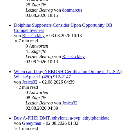
25
Zugriffe
Letzter Beitrag
von
donmarcus
03.08.2026 18:15
Dolphins Supporters Consider Upon Opportunity QB
Competitiveness
von
RilasGckley
»
03.08.2026 10:13
» 7 min read
0
Antworten
41
Zugriffe
Letzter Beitrag
von
RilasGckley
03.08.2026 10:13
When can I buy NEBOSH Certification Online in (U.S.A)
WhatsApp: +1 (450) 912-2147
von
Jesica32
»
02.08.2026 04:39
» 2 min read
0
Antworten
98
Zugriffe
Letzter Beitrag
von
Jesica32
02.08.2026 04:39
Buy A-PIHP, DMT, ethylone, a-pvp, ethylphenidate
von
Greeyman
»
02.08.2026 01:32
» 1 min read