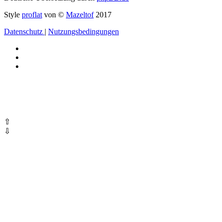
Style
proflat
von ©
Mazeltof
2017
Datenschutz
|
Nutzungsbedingungen
⇧
⇩