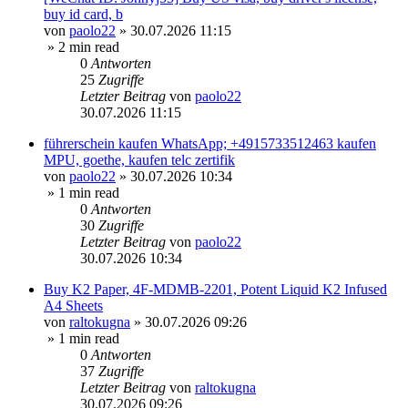
buy id card, b
von
paolo22
»
30.07.2026 11:15
» 2 min read
0
Antworten
25
Zugriffe
Letzter Beitrag
von
paolo22
30.07.2026 11:15
führerschein kaufen WhatsApp; +4915733512463 kaufen
MPU, goethe, kaufen telc zertifik
von
paolo22
»
30.07.2026 10:34
» 1 min read
0
Antworten
30
Zugriffe
Letzter Beitrag
von
paolo22
30.07.2026 10:34
Buy K2 Paper, 4F‑MDMB‑2201, Potent Liquid K2 Infused
A4 Sheets
von
raltokugna
»
30.07.2026 09:26
» 1 min read
0
Antworten
37
Zugriffe
Letzter Beitrag
von
raltokugna
30.07.2026 09:26