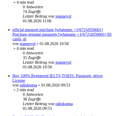
» 4 min read
0
Antworten
74
Zugriffe
Letzter Beitrag
von
jeannevol
01.08.2026 11:06
official passport purchase [whatsapp: +1(672)2050601]
Purchase genuine passports [whatsapp: +1(672)2050601] ID
cards, dr
von
jeannevol
»
01.08.2026 10:58
» 4 min read
0
Antworten
35
Zugriffe
Letzter Beitrag
von
jeannevol
01.08.2026 10:58
Buy 100% Registered IELTS,TOEFL,Passports, driver
License
von
raltokugna
»
01.08.2026 09:53
» 2 min read
0
Antworten
38
Zugriffe
Letzter Beitrag
von
raltokugna
01.08.2026 09:53