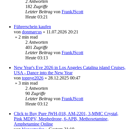
2
Antworten
182
Zugriffe
Letzter Beitrag
von
FrankJScott
Heute 03:21
Führerschein kaufen
von
donmarcus
»
11.07.2026 20:21
» 2 min read
2
Antworten
401
Zugriffe
Letzter Beitrag
von
FrankJScott
Heute 03:13
New Year's Eve 2026 in Los Angeles Catalina island Cruises,
USA - Dance into the New Year
von
topnye2026
»
28.12.2025 00:47
» 3 min read
2
Antworten
90
Zugriffe
Letzter Beitrag
von
FrankJScott
Heute 03:12
Click to Buy Pure JWH-018, AM-2201, 3-MMC Crystal,
Pink MDPV, Mephedrone, 6-APB, Methoxetamine,
Amphetamine Online