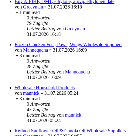
Buy A-PIHP, DMT, ethylone, a-pvp, ethylphenidate
von
Greeyman
»
31.07.2026 16:18
» 1 min read
0
Antworten
79
Zugriffe
Letzter Beitrag
von
Greeyman
31.07.2026 16:18
Frozen Chicken Feet, Paws, Wings Wholesale Suppliers
von
Mannequena
»
31.07.2026 16:09
» 3 min read
0
Antworten
28
Zugriffe
Letzter Beitrag
von
Mannequena
31.07.2026 16:09
Wholesale Household Products
von
mannick
»
31.07.2026 05:24
» 3 min read
0
Antworten
43
Zugriffe
Letzter Beitrag
von
mannick
31.07.2026 05:24
Refined Sunflower Oil & Canola Oil Wholesale Suppliers