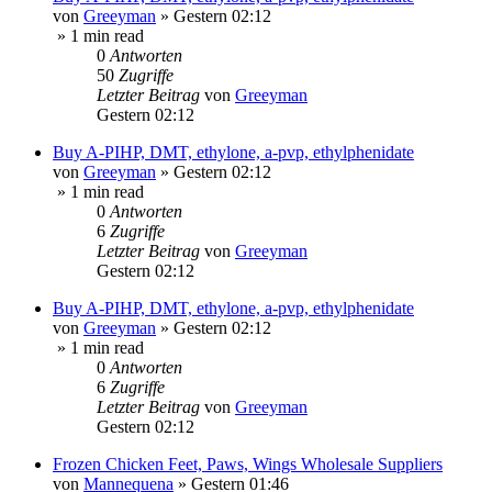
von
Greeyman
»
Gestern 02:12
» 1 min read
0
Antworten
50
Zugriffe
Letzter Beitrag
von
Greeyman
Gestern 02:12
Buy A-PIHP, DMT, ethylone, a-pvp, ethylphenidate
von
Greeyman
»
Gestern 02:12
» 1 min read
0
Antworten
6
Zugriffe
Letzter Beitrag
von
Greeyman
Gestern 02:12
Buy A-PIHP, DMT, ethylone, a-pvp, ethylphenidate
von
Greeyman
»
Gestern 02:12
» 1 min read
0
Antworten
6
Zugriffe
Letzter Beitrag
von
Greeyman
Gestern 02:12
Frozen Chicken Feet, Paws, Wings Wholesale Suppliers
von
Mannequena
»
Gestern 01:46