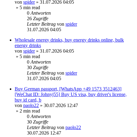
von
spider
»
31.07.2026 04:05
» 5 min read
0
Antworten
26
Zugriffe
Letzter Beitrag
von
spider
31.07.2026 04:05
Wholesale energy drinks, buy energy drinks online, bulk
energy drinks
von
spider
»
31.07.2026 04:05
» 5 min read
0
Antworten
30
Zugriffe
Letzter Beitrag
von
spider
31.07.2026 04:05
Buy German passport, [WhatsApp +49 1573 3512463]
[WeChat ID: Johnyj55] Buy US visa, buy driver's license,
buy id card, b
von
paolo22
»
30.07.2026 12:47
» 2 min read
0
Antworten
30
Zugriffe
Letzter Beitrag
von
paolo22
30.07.2026 12:47