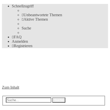
Schnellzugriff
Unbeantwortete Themen
Aktive Themen
Suche
FAQ
Anmelden
Registrieren
Das erste deutschsprachige
Forum für den 1er BMW
Die Community für den 1er BMW
Zum Inhalt
Erweiterte Suche
Suche