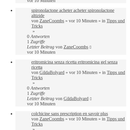
vor 10 Minuten
spironolactone acheter acheter spironolactone
altizide
von
ZaneCoombs
»
vor 10 Minuten
» in
Tipps und
Tricks
»
0
Antworten
1
Zugriffe
Letzter Beitrag
von
ZaneCoombs
vor 10 Minuten
eritromicina senza ricetta eritromicina gel senza
ricetta
von
GildaBolyard
»
vor 10 Minuten
» in
Tipps und
Tricks
»
0
Antworten
1
Zugriffe
Letzter Beitrag
von
GildaBolyard
vor 10 Minuten
colchicine sans prescription en savoir plus
von
ZaneCoombs
»
vor 10 Minuten
» in
Tipps und
Tricks
»