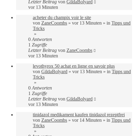
Letzter Beitrag
von
GildaBolyard
vor 13 Minuten
acheter du champix voir le site
von
ZaneCoombs
»
vor 13 Minuten
» in
Tipps und
Tricks
»
0
Antworten
1
Zugriffe
Letzter Beitrag
von
ZaneCoombs
vor 13 Minuten
levothyrox 50 achat en ligne en savoir plus
von
GildaBolyard
»
vor 13 Minuten
» in
Tipps und
Tricks
»
0
Antworten
1
Zugriffe
Letzter Beitrag
von
GildaBolyard
vor 13 Minuten
tinidazol medikament kaufen tinidazol rezeptfrei
von
ZaneCoombs
»
vor 14 Minuten
» in
Tipps und
Tricks
»