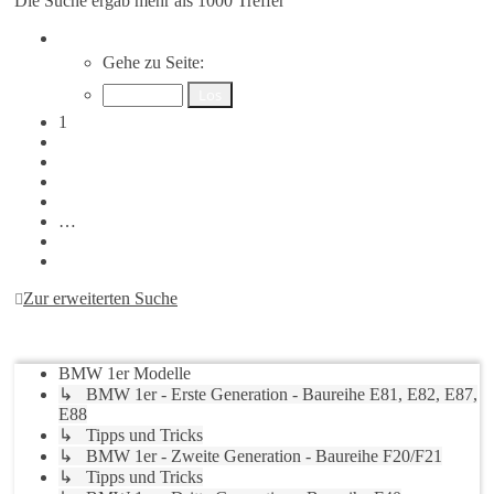
Die Suche ergab mehr als 1000 Treffer
Seite
1
von
20
Gehe zu Seite:
1
2
3
4
5
…
20
Nächste
Zur erweiterten Suche
Gehe zu
BMW 1er Modelle
↳ BMW 1er - Erste Generation - Baureihe E81, E82, E87,
E88
↳ Tipps und Tricks
↳ BMW 1er - Zweite Generation - Baureihe F20/F21
↳ Tipps und Tricks