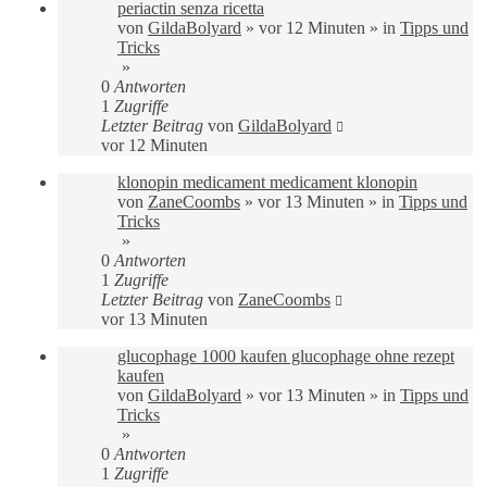
periactin senza ricetta
von
GildaBolyard
»
vor 12 Minuten
» in
Tipps und
Tricks
»
0
Antworten
1
Zugriffe
Letzter Beitrag
von
GildaBolyard
vor 12 Minuten
klonopin medicament medicament klonopin
von
ZaneCoombs
»
vor 13 Minuten
» in
Tipps und
Tricks
»
0
Antworten
1
Zugriffe
Letzter Beitrag
von
ZaneCoombs
vor 13 Minuten
glucophage 1000 kaufen glucophage ohne rezept
kaufen
von
GildaBolyard
»
vor 13 Minuten
» in
Tipps und
Tricks
»
0
Antworten
1
Zugriffe