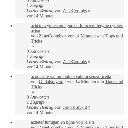
0
Antworten
1
Zugriffe
Letzter Beitrag
von
ZaneCoombs
vor 14 Minuten
acheter cytotec en ligne en france mifegyne cytotec
achat
von
ZaneCoombs
»
vor 14 Minuten
» in
Tipps und
Tricks
»
0
Antworten
1
Zugriffe
Letzter Beitrag
von
ZaneCoombs
vor 14 Minuten
acquistare valium online valium senza ricetta
von
GildaBolyard
»
vor 14 Minuten
» in
Tipps und
Tricks
»
0
Antworten
1
Zugriffe
Letzter Beitrag
von
GildaBolyard
vor 14 Minuten
acheter lumigan en ligne voir le site
von
ZaneCoombs
»
vor 15 Minuten
» in
Tipps und