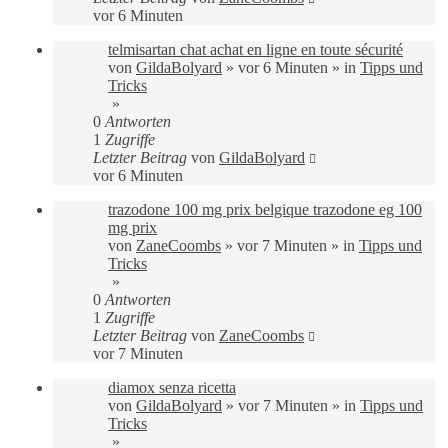
vor 6 Minuten
telmisartan chat achat en ligne en toute sécurité
von
GildaBolyard
»
vor 6 Minuten
» in
Tipps und
Tricks
»
0
Antworten
1
Zugriffe
Letzter Beitrag
von
GildaBolyard
vor 6 Minuten
trazodone 100 mg prix belgique trazodone eg 100
mg prix
von
ZaneCoombs
»
vor 7 Minuten
» in
Tipps und
Tricks
»
0
Antworten
1
Zugriffe
Letzter Beitrag
von
ZaneCoombs
vor 7 Minuten
diamox senza ricetta
von
GildaBolyard
»
vor 7 Minuten
» in
Tipps und
Tricks
»