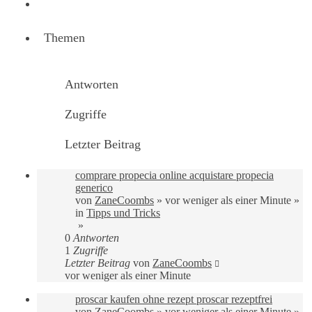
Nächste
Themen
Antworten
Zugriffe
Letzter Beitrag
comprare propecia online acquistare propecia
generico
von
ZaneCoombs
»
vor weniger als einer Minute
»
in
Tipps und Tricks
»
0
Antworten
1
Zugriffe
Letzter Beitrag
von
ZaneCoombs
vor weniger als einer Minute
proscar kaufen ohne rezept proscar rezeptfrei
von
ZaneCoombs
»
vor weniger als einer Minute
»